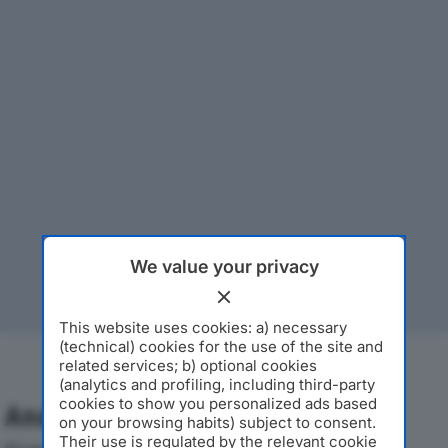
We value your privacy
This website uses cookies: a) necessary
(technical) cookies for the use of the site and
related services; b) optional cookies
(analytics and profiling, including third-party
cookies to show you personalized ads based
Analisi Economica 2019-2024
on your browsing habits) subject to consent.
Their use is regulated by the relevant cookie