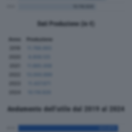
Dati Produzione (in €)
Anno
Produzione
2019
11.768.693
2020
8.806.125
2021
11.865.008
2022
13.000.899
2023
11.437.671
2024
10.116.926
Andamento dell'utile dal 2019 al 2024