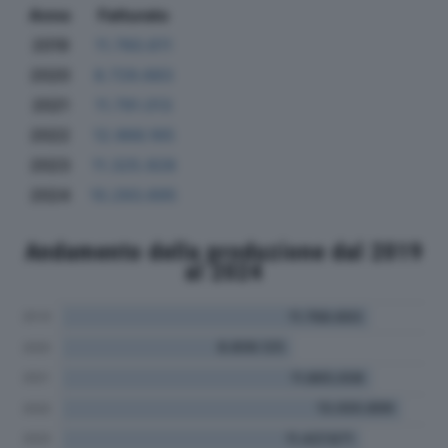
Anno
Fatturato
2019
11.760.611
2020
8.729.683
2021
11.791.013
2022
12.966.165
2023
11.325.928
2024
10.293.695
Andamento della produzione dal 2019
al 2024