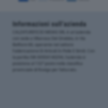
Informazioni sull’azienda
CALZATURIFICIO MEXAS SRL è un'azienda
con sede a Villanova Del Ghebbo, in Via
Belfiore 68, operante nel settore
Fabbricazione Di Articoli In Pelle E Simili. Con
la partita IVA 00934140294, l'azienda si
posiziona al 132° posto nella classifica
provinciale di Rovigo per fatturato.