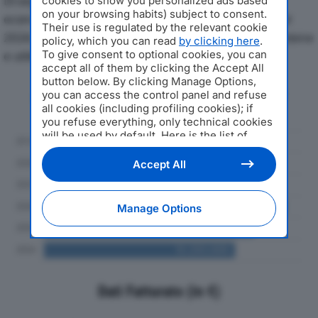
Di seguito l'andamento dei principali indicatori
cookies to show you personalized ads based
on your browsing habits) subject to consent.
economici di CALZATURIFICIO MEXAS SRLdal 2019 al
Their use is regulated by the relevant cookie
2024, con particolare attenzione a fatturato, produzione
policy, which you can read
by clicking here
.
To give consent to optional cookies, you can
e utile d'esercizio.
accept all of them by clicking the Accept All
button below. By clicking Manage Options,
Andamento del fatturato dal 2019
you can access the control panel and refuse
al 2024
all cookies (including profiling cookies); if
you refuse everything, only technical cookies
will be used by default. Here is the list of
providers
. Cookie consent will be stored and
applied also to the other websites of
Accept All
Editoriale Nazionale and their subdomains. By
expressing your choice on this site, you will
therefore not be asked again on other
Manage Options
Editoriale Nazionale websites that use the
same consent management platform (CMP).
You can still modify or withdraw your choice
at any time through the “Privacy Settings”
section.
Dati Fatturato (in €)