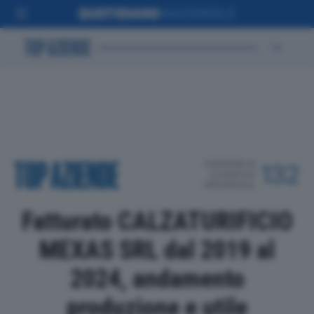
POSIZIONE IN
132
CLASSIFICA
PROVINCIALE
Fatturato CALZATURIFICIO
MEXAS SRL dal 2019 al
2024, andamento
produzione e utile