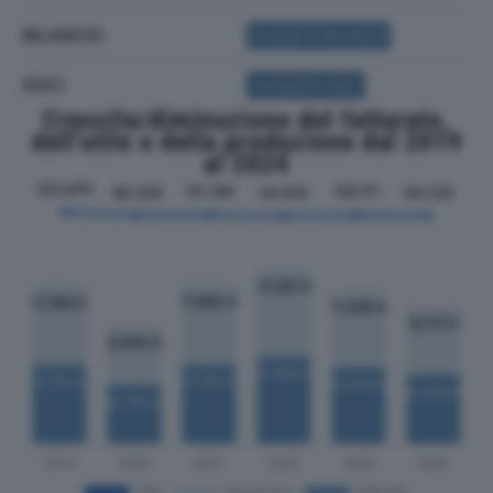
BILANCIO
ACQUISTA BILANCIO
SOCI
ACQUISTA SOCI
Crescita/diminuzione del fatturato,
dell'utile e della produzione dal 2019
al 2024