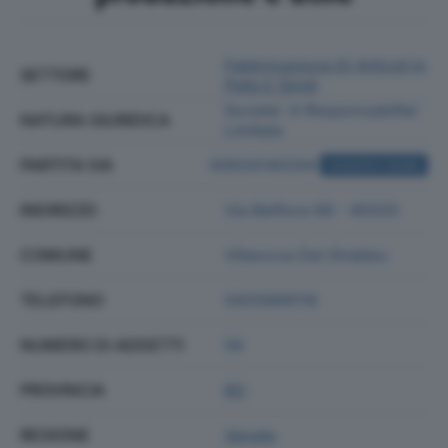
Fabbricazione Di Articoli In
SETTORE
Pelle E Simili
Societa' A Responsabilita'
NATURA GIURIDICA
Limitata
PARTITA IVA
00934140294
ACQUISTA VISURA
INDIRIZZO
Via Belfiore 68 - 45020
COMUNE
Villanova Del Ghebbo
TELEFONO
0425669116
NUMERO DI ADDETTI
56
PROVINCIA
RO
REGIONE
Veneto