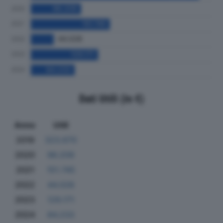
Dati Utili (in €)
Anno
Utili
2019
323.670
2020
96.209
2021
151.745
2022
44.028
2023
129.171
2024
84.233