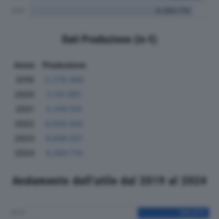
Dati Produzione (in €)
Anno
Produzione
2019
5.279.369
2020
5.101.891
2021
5.416.159
2022
6.056.443
2023
6.846.551
2024
6.394.774
Andamento dell'utile dal 2019 al 2024