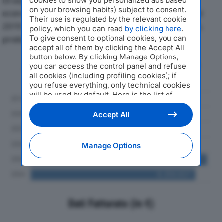
Di seguito l'andamento dei principali indicatori
cookies to show you personalized ads based
on your browsing habits) subject to consent.
economici di AZIENDA SERVIZI STRUMENTALI SRLdal
Their use is regulated by the relevant cookie
2019 al 2024, con particolare attenzione a fatturato,
policy, which you can read
by clicking here
.
To give consent to optional cookies, you can
produzione e utile d'esercizio.
accept all of them by clicking the Accept All
button below. By clicking Manage Options,
Andamento del fatturato dal 2019
you can access the control panel and refuse
al 2024
all cookies (including profiling cookies); if
you refuse everything, only technical cookies
will be used by default. Here is the list of
providers
. Cookie consent will be stored and
applied also to the other websites of
Accept All
Editoriale Nazionale and their subdomains. By
expressing your choice on this site, you will
therefore not be asked again on other
Manage Options
Editoriale Nazionale websites that use the
same consent management platform (CMP).
You can still modify or withdraw your choice
at any time through the “Privacy Settings”
section.
Dati Fatturato (in €)