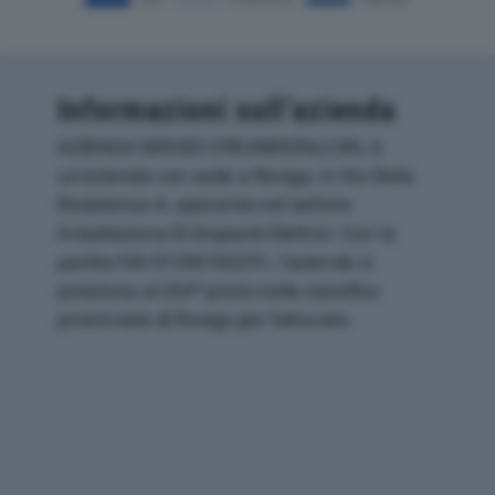
Informazioni sull’azienda
AZIENDA SERVIZI STRUMENTALI SRL è
un'azienda con sede a Rovigo, in Via Della
Resistenza 4, operante nel settore
Installazione Di Impianti Elettrici. Con la
partita IVA 01396160291, l'azienda si
posiziona al 204° posto nella classifica
provinciale di Rovigo per fatturato.