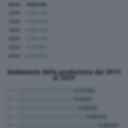
Anno
Fatturato
2019
5.261.739
2020
5.074.659
2021
5.401.039
2022
5.902.149
2023
6.787.921
2024
6.354.627
Andamento della produzione dal 2019
al 2024