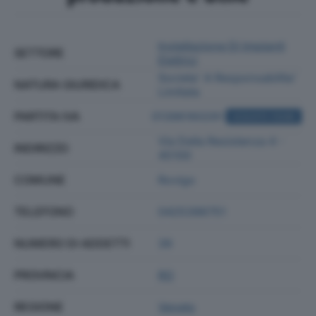
Installazione Di Impianti
SETTORE
Elettrici
Societa' A Responsabilita'
NATURA GIURIDICA
Limitata
PARTITA IVA
01396160291
ACQUISTA VISURA
Via Della Resistenza 4 -
INDIRIZZO
45100
COMUNE
Rovigo
TELEFONO
0425396751
NUMERO DI ADDETTI
39
PROVINCIA
RO
REGIONE
Veneto