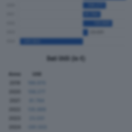
Dati Utili (in €)
Anno
Utili
2019
199.970
2020
106.277
2021
81.784
2022
135.669
2023
23.031
2024
-291.503