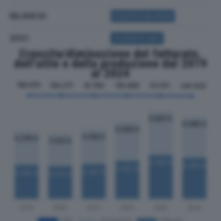
BILANCIO
ACQUISTA BILANCIO
SOCI
ACQUISTA SOCI
Crescita/diminuzione del fatturato,
dell'utile e della produzione dal 2019
al 2024