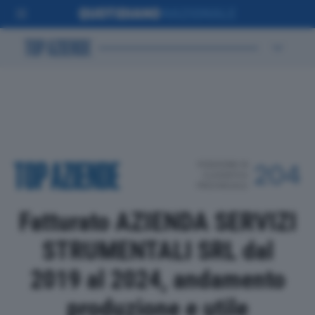
POSIZIONE IN
204
CLASSIFICA
PROVINCIALE
Fatturato AZIENDA SERVIZI
STRUMENTALI SRL dal
2019 al 2024, andamento
produzione e utile