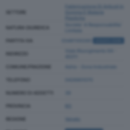
Fabbricazione Di Articoli In
SETTORE
Gomma E Materie
Plastiche
Societa' A Responsabilita'
NATURA GIURIDICA
Limitata
PARTITA IVA
03481100265
ACQUISTA VISURA
Viale Risorgimento 64 -
INDIRIZZO
45011
COMUNE/FRAZIONE
Adria - Zona Industriale
TELEFONO
0426901070
NUMERO DI ADDETTI
39
PROVINCIA
RO
REGIONE
Veneto