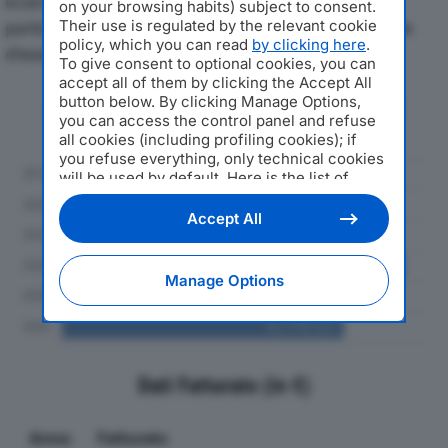
economici di ADRIATIC SRLdal 2019 al 2024, con
on your browsing habits) subject to consent.
particolare attenzione a fatturato, produzione e utile
Their use is regulated by the relevant cookie
policy, which you can read
by clicking here
.
d'esercizio.
To give consent to optional cookies, you can
accept all of them by clicking the Accept All
button below. By clicking Manage Options,
Andamento del fatturato dal 2019
you can access the control panel and refuse
al 2024
all cookies (including profiling cookies); if
you refuse everything, only technical cookies
will be used by default. Here is the list of
providers
. Cookie consent will be stored and
applied also to the other websites of
Accept All
Editoriale Nazionale and their subdomains. By
expressing your choice on this site, you will
therefore not be asked again on other
Manage Options
Editoriale Nazionale websites that use the
same consent management platform (CMP).
You can still modify or withdraw your choice
at any time through the “Privacy Settings”
section.
Dati Fatturato (in €)
Anno
Fatturato