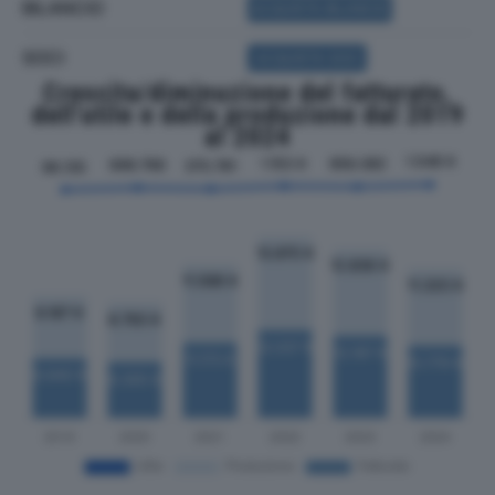
BILANCIO
ACQUISTA BILANCIO
SOCI
ACQUISTA SOCI
Crescita/diminuzione del fatturato,
dell'utile e della produzione dal 2019
al 2024