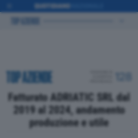
POSIZIONE IN
128
CLASSIFICA
PROVINCIALE
Fatturato ADRIATIC SRL dal
2019 al 2024, andamento
produzione e utile