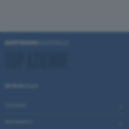
QN Media S.p.A.
CATEGORIE
ABBONAMENTI