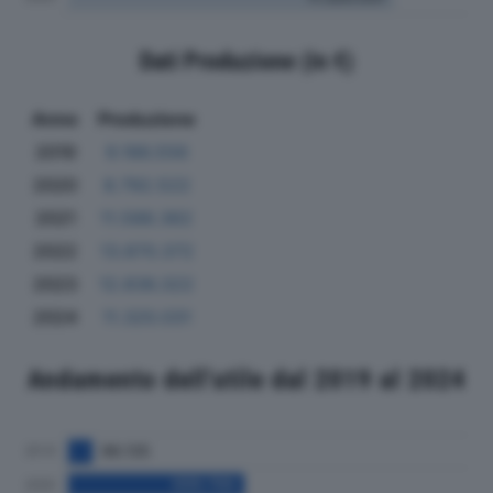
Dati Produzione (in €)
Anno
Produzione
2019
9.186.556
2020
8.792.522
2021
11.588.362
2022
13.870.372
2023
12.836.322
2024
11.320.031
Andamento dell'utile dal 2019 al 2024