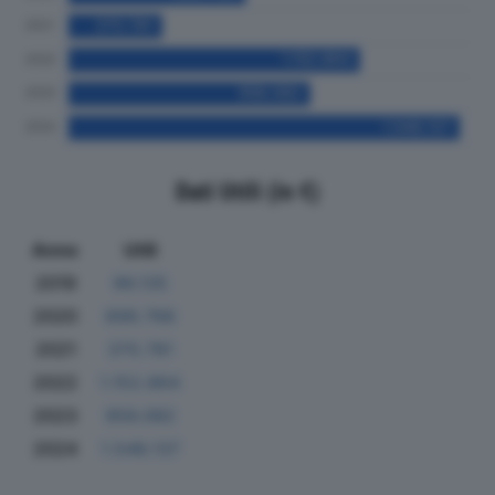
Dati Utili (in €)
Anno
Utili
2019
96.135
2020
699.766
2021
370.781
2022
1.152.864
2023
956.082
2024
1.548.137