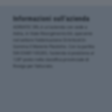
Informazioni sull’azienda
ADRIATIC SRL è un'azienda con sede a
Adria, in Viale Risorgimento 64, operante
nel settore Fabbricazione Di Articoli In
Gomma E Materie Plastiche. Con la partita
IVA 03481100265, l'azienda si posiziona al
128° posto nella classifica provinciale di
Rovigo per fatturato.