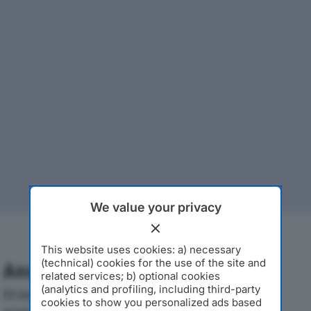
We value your privacy
This website uses cookies: a) necessary
(technical) cookies for the use of the site and
Analisi Economica 2019-2024
related services; b) optional cookies
(analytics and profiling, including third-party
Di seguito l'andamento dei principali indicatori
cookies to show you personalized ads based