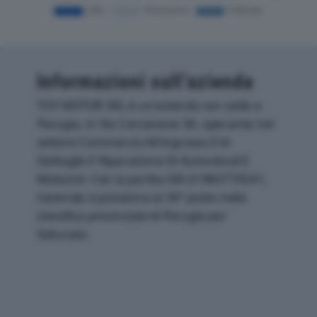
Informazioni sull’azienda
TOY MOTOR SRL è un'azienda con sede a
Perugia, in Via Corcianese 30, operante nel
settore Commercio All'ingrosso E Al
Dettaglio E Riparazione Di Autoveicoli E
Motocicli. Con la partita IVA 01960770541,
l'azienda si posiziona al 36° posto nella
classifica provinciale di Perugia per
fatturato.