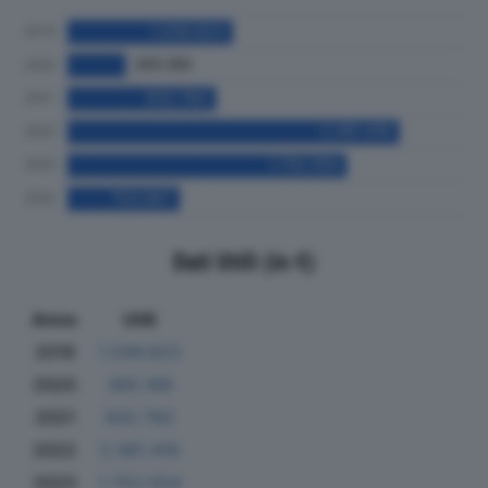
Dati Utili (in €)
Anno
Utili
2019
1.036.623
2020
365.189
2021
932.782
2022
2.081.416
2023
1.752.554