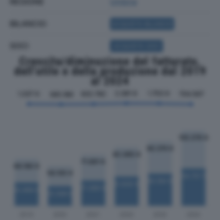
REGIONE
Umbria
BILANCIO
ACQUISTA BILANCIO
SOCI
ACQUISTA SOCI
Crescita/diminuzione del fatturato,
dell'utile e della produzione dal 2019
al 2024