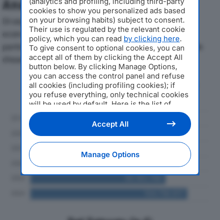
(analytics and profiling, including third-party
Analisi Economica 2019-2024
cookies to show you personalized ads based
on your browsing habits) subject to consent.
Di seguito l'andamento dei principali indicatori
Their use is regulated by the relevant cookie
economici di TOY MOTOR SRLdal 2019 al 2024, con
policy, which you can read
by clicking here
.
particolare attenzione a fatturato, produzione e utile
To give consent to optional cookies, you can
accept all of them by clicking the Accept All
d'esercizio.
button below. By clicking Manage Options,
you can access the control panel and refuse
Andamento del fatturato dal 2019
all cookies (including profiling cookies); if
al 2024
you refuse everything, only technical cookies
will be used by default. Here is the list of
providers
. Cookie consent will be stored and
applied also to the other websites of
Accept All
Editoriale Nazionale and their subdomains. By
expressing your choice on this site, you will
therefore not be asked again on other
Manage Options
Editoriale Nazionale websites that use the
same consent management platform (CMP).
You can still modify or withdraw your choice
at any time through the “Privacy Settings”
section.