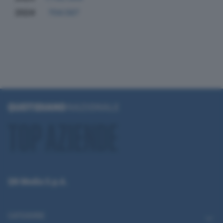
2024
704.567
QN Media S.p.A.
CATEGORIE