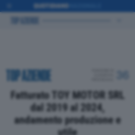
POSIZIONE IN
36
CLASSIFICA
PROVINCIALE
Fatturato TOY MOTOR SRL
dal 2019 al 2024,
andamento produzione e
utile