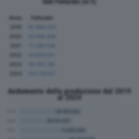
Dati Fatturato (in €)
Anno
Fatturato
2019
65.868.033
2020
55.588.948
2021
71.388.536
2022
81.829.931
2023
90.183.748
2024
104.756.917
Andamento della produzione dal 2019
al 2024