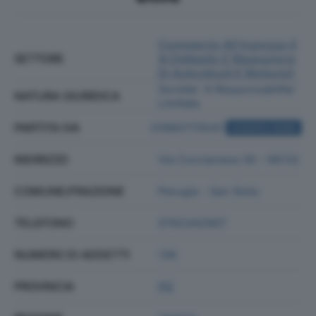
Commercio All'ingrosso E
SETTORE
Al Dettaglio E Riparazione
Di Autoveicoli E Motocicli
Societa' A Responsabilita'
NATURA GIURIDICA
Limitata
PARTITA IVA
01960770541
ACQUISTA VISURA
INDIRIZZO
Via Corcianese 30 - 06132
COMUNE/FRAZIONE
Perugia - San Sisto
TELEFONO
0742342907
NUMERO DI ADDETTI
136
PROVINCIA
PG