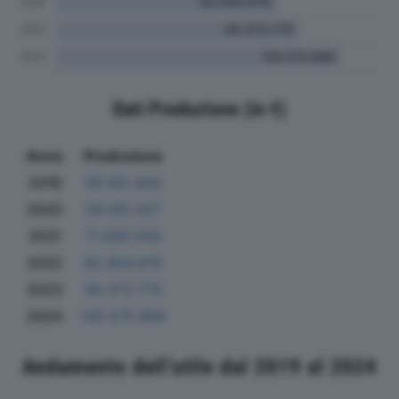
Dati Produzione (in €)
Anno
Produzione
2019
66.165.944
2020
56.105.437
2021
71.690.509
2022
82.064.976
2023
90.373.770
2024
105.575.888
Andamento dell'utile dal 2019 al 2024