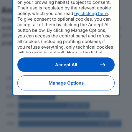
on your browsing habits) subject to consent.
Their use is regulated by the relevant cookie
Analisi Economica 2019-2024
policy, which you can read
by clicking here
.
To give consent to optional cookies, you can
Di seguito l'andamento dei principali indicatori
accept all of them by clicking the Accept All
economici di TINTORIA LAVANDERIA PETRINI SRLdal
button below. By clicking Manage Options,
2019 al 2024, con particolare attenzione a fatturato,
you can access the control panel and refuse
all cookies (including profiling cookies); if
produzione e utile d'esercizio.
you refuse everything, only technical cookies
will be used by default. Here is the list of
Andamento del fatturato dal 2019
providers
. Cookie consent will be stored and
applied also to the other websites of
al 2024
Accept All
Editoriale Nazionale and their subdomains. By
expressing your choice on this site, you will
therefore not be asked again on other
Manage Options
Editoriale Nazionale websites that use the
same consent management platform (CMP).
You can still modify or withdraw your choice
at any time through the “Privacy Settings”
section.