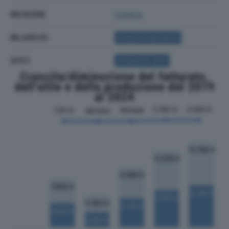
REGIONE
Umbria
BILANCIO
ACQUISTA BILANCIO
SOCI
ACQUISTA SOCI
Crescita/diminuzione del fatturato,
dell'utile e della produzione dal 2019
al 2024