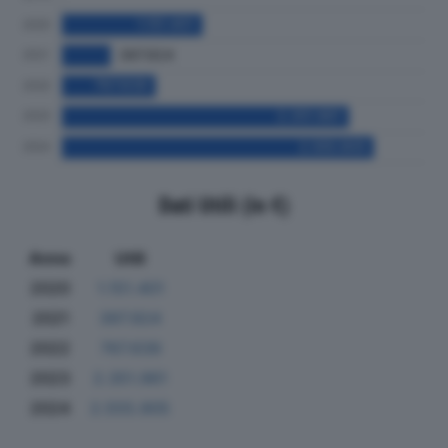
Dati Utili (in €)
Anno
Utili
2020
1.151.401
2021
397.924
2022
767.639
2023
2.351.961
2024
2.555.905