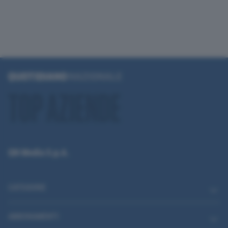
QN Media S.p.A.
CATEGORIE
ABBONAMENTI