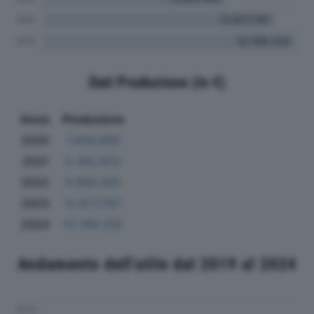
Dati Produzione (in €)
Anno
Produzione
2020
7.804.909
2021
5.362.622
2022
9.966.300
2023
12.677.797
2024
13.766.333
Andamento dell'utile dal 2019 al 2024