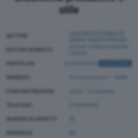
utile
Lavanderia E Pulitura Di
SETTORE
Articoli Tessili E Pelliccia
Societa' A Responsabilita'
NATURA GIURIDICA
Limitata
PARTITA IVA
01546060540
ACQUISTA VISURA
INDIRIZZO
Via Porziuncola 1 - 06081
COMUNE/FRAZIONE
Assisi - Tordandrea
TELEFONO
0758040100
NUMERO DI ADDETTI
96
PROVINCIA
PG