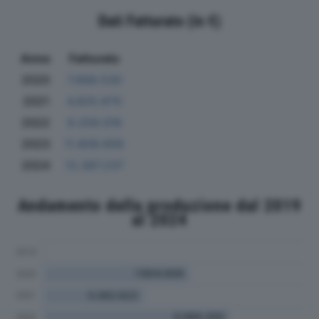
Dati Fatturato (in €)
Anno
Fatturato
2020
7.668.530
2021
4.825.670
2022
9.259.016
2023
11.809.656
2024
13.387.237
Andamento della produzione dal 2019
al 2024