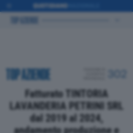
POSIZIONE IN
302
CLASSIFICA
PROVINCIALE
Fatturato TINTORIA
LAVANDERIA PETRINI SRL
dal 2019 al 2024,
andamento produzione e