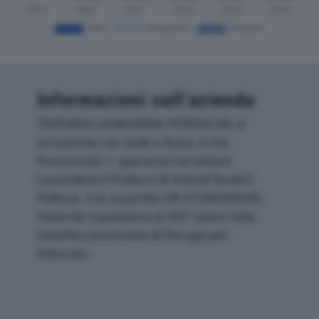
Informazioni sull’azienda
TINTORIA LAVANDERIA PETRINI SRL è
un'azienda con sede a Assisi, in Via
Porziuncola 1, operante nel settore
Lavanderia E Pulitura Di Articoli Tessili E
Pelliccia. Con la partita IVA 01546060540,
l'azienda si posiziona al 302° posto nella
classifica provinciale di Perugia per
fatturato.