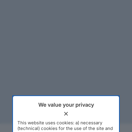
We value your privacy
This website uses cookies: a) necessary
(technical) cookies for the use of the site and