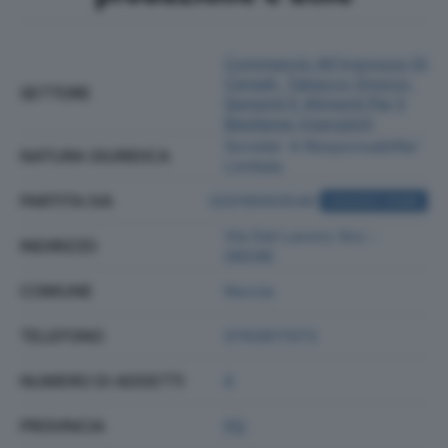
Commercio All'ingrosso Di
Cereali, Tabacco Grezzo,
SETTORE
Sementi E Alimenti Per Il
Bestiame (mangimi)
Societa' A Responsabilita'
NATURA GIURIDICA
Limitata
PARTITA IVA
02016050540
ACQUISTA VISURA
Via Del Lavoro Snc -
INDIRIZZO
06046
COMUNE
Norcia
TELEFONO
0743817073
NUMERO DI ADDETTI
6
PROVINCIA
PG