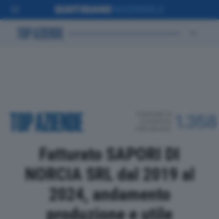
POSIZIONE IN
1.358
CLASSIFICA
PROVINCIALE
Fatturato SAPORI DI
NORCIA SRL dal 2019 al
2024, andamento
produzione e utile