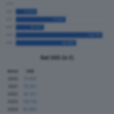
Dati Utili (in €)
Anno
Utili
2020
31.610
2021
75.051
2022
42.421
2023
130.116
2024
90.885