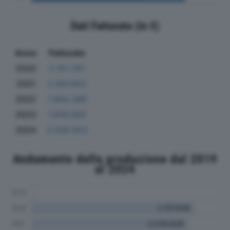
Dati Fatturato (in €)
Anno
Fatturato
2020
2.151.797
2021
2.067.652
2022
1.950.388
2023
1.918.084
2024
2.039.553
Andamento della produzione dal 2019
al 2024