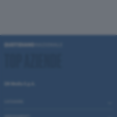
QN Media S.p.A.
CATEGORIE
ABBONAMENTI