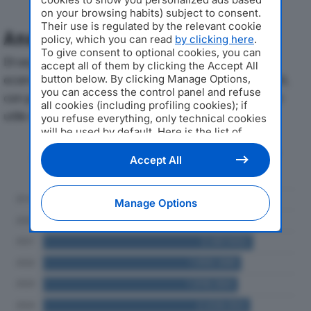
on your browsing habits) subject to consent.
Their use is regulated by the relevant cookie
Analisi Economica 2019-2024
policy, which you can read
by clicking here
.
To give consent to optional cookies, you can
Di seguito l'andamento dei principali indicatori
accept all of them by clicking the Accept All
economici di SAPORI DI NORCIA SRLdal 2019 al 2024,
button below. By clicking Manage Options,
you can access the control panel and refuse
con particolare attenzione a fatturato, produzione e
all cookies (including profiling cookies); if
utile d'esercizio.
you refuse everything, only technical cookies
will be used by default. Here is the list of
providers
. Cookie consent will be stored and
Andamento del fatturato dal 2019
applied also to the other websites of
Accept All
al 2024
Editoriale Nazionale and their subdomains. By
expressing your choice on this site, you will
therefore not be asked again on other
Manage Options
Editoriale Nazionale websites that use the
same consent management platform (CMP).
You can still modify or withdraw your choice
at any time through the “Privacy Settings”
section.