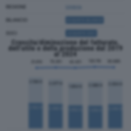
REGIONE
Umbria
BILANCIO
ACQUISTA BILANCIO
SOCI
ACQUISTA SOCI
Crescita/diminuzione del fatturato,
dell'utile e della produzione dal 2019
al 2024