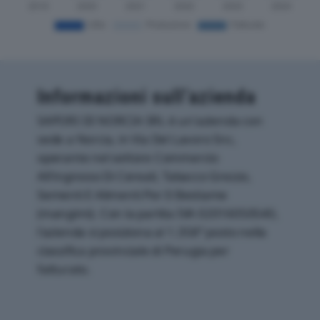
Informazioni sull’azienda
SAPORI DI NORCIA SRL è un'azienda con
sede a Norcia, in Via Del Lavoro Snc,
operante nel settore Commercio
All'ingrosso Di Cereali, Tabacco Grezzo,
Sementi E Alimenti Per Il Bestiame
(mangimi). Con la partita IVA 02016050540,
l'azienda si posiziona al 1.358° posto nella
classifica provinciale di Perugia per
fatturato.