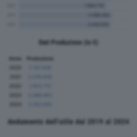
Dati Produzione (in €)
Anno
Produzione
2020
2.157.649
2021
2.076.828
2022
1.953.712
2023
2.086.452
2024
2.053.915
Andamento dell'utile dal 2019 al 2024