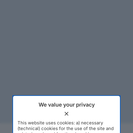
We value your privacy
This website uses cookies: a) necessary
(technical) cookies for the use of the site and