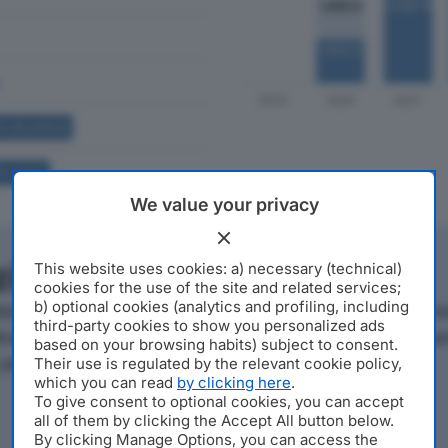
A BILANCIO
A SOCI
We value your privacy
azienda
This website uses cookies: a) necessary (technical)
cookies for the use of the site and related services;
b) optional cookies (analytics and profiling, including
tia Umbra, in Via Chiesetta Di S.m.di Loreto 4, operante n
third-party cookies to show you personalized ads
raulici, Di Riscaldamento E Di Condizionamento. Con la pa
based on your browsing habits) subject to consent.
 provinciale di Perugia per fatturato.
Their use is regulated by the relevant cookie policy,
which you can read
by clicking here
.
To give consent to optional cookies, you can accept
all of them by clicking the Accept All button below.
By clicking Manage Options, you can access the