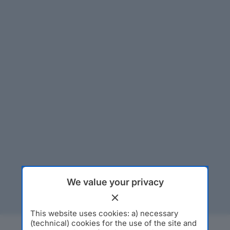
We value your privacy
This website uses cookies: a) necessary
(technical) cookies for the use of the site and