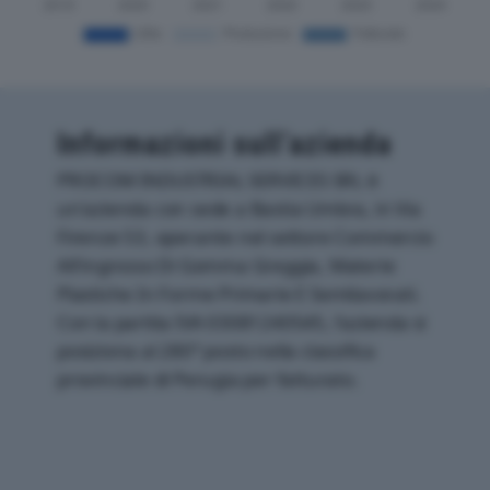
Informazioni sull’azienda
PROCOM INDUSTRIAL SERVICES SRL è
un'azienda con sede a Bastia Umbra, in Via
Firenze 53, operante nel settore Commercio
All'ingrosso Di Gomma Greggia, Materie
Plastiche In Forme Primarie E Semilavorati.
Con la partita IVA 03081240545, l'azienda si
posiziona al 280° posto nella classifica
provinciale di Perugia per fatturato.