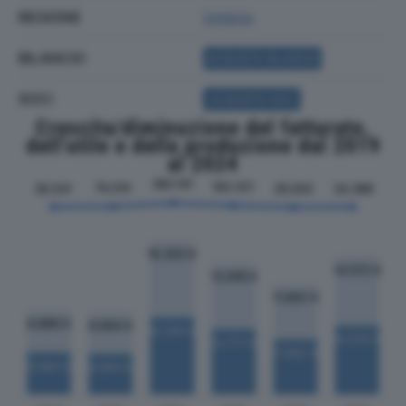
REGIONE
Umbria
BILANCIO
ACQUISTA BILANCIO
SOCI
ACQUISTA SOCI
Crescita/diminuzione del fatturato,
dell'utile e della produzione dal 2019
al 2024