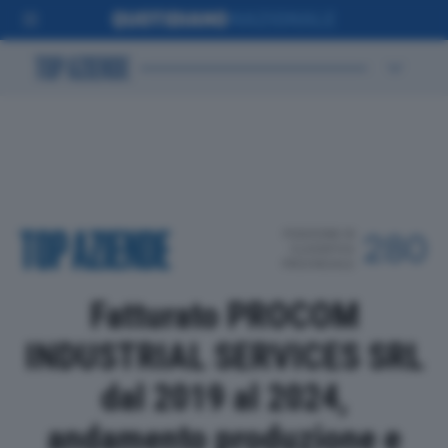
POSIZIONE IN
280
CLASSIFICA
PROVINCIALE
Fatturato PROCOM
INDUSTRIAL SERVICES SRL
dal 2019 al 2024,
andamento produzione e