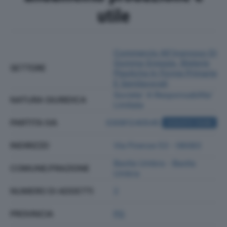
utile
Commercio All'ingrosso Di
Gomma Greggia, Materie
SETTORE
Plastiche In Forme Primarie
E Semilavorati
Societa' A Responsabilita'
NATURA GIURIDICA
Limitata
PARTITA IVA
03081240545
ACQUISTA VISURA
INDIRIZZO
Via Firenze 53 - 06083
Bastia Umbra - Bastia
COMUNE/FRAZIONE
Umbra
NUMERO DI ADDETTI
2
PROVINCIA
PG