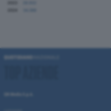
2023
28.932
2024
34.388
QN Media S.p.A.