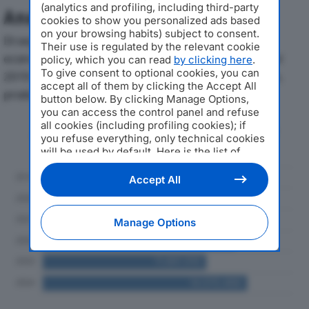
(analytics and profiling, including third-party
Analisi Economica 2019-2024
cookies to show you personalized ads based
on your browsing habits) subject to consent.
Di seguito l'andamento dei principali indicatori
Their use is regulated by the relevant cookie
economici di PROCOM INDUSTRIAL SERVICES SRLdal
policy, which you can read
by clicking here
.
To give consent to optional cookies, you can
2019 al 2024, con particolare attenzione a fatturato,
accept all of them by clicking the Accept All
produzione e utile d'esercizio.
button below. By clicking Manage Options,
you can access the control panel and refuse
all cookies (including profiling cookies); if
Andamento del fatturato dal 2019
you refuse everything, only technical cookies
al 2024
will be used by default. Here is the list of
providers
. Cookie consent will be stored and
applied also to the other websites of
Accept All
Editoriale Nazionale and their subdomains. By
expressing your choice on this site, you will
therefore not be asked again on other
Manage Options
Editoriale Nazionale websites that use the
same consent management platform (CMP).
You can still modify or withdraw your choice
at any time through the “Privacy Settings”
section.