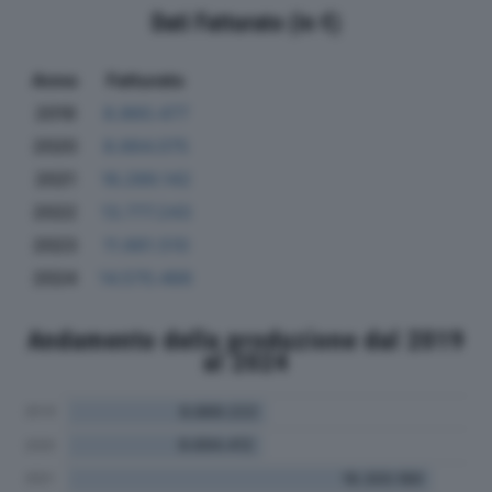
Dati Fatturato (in €)
Anno
Fatturato
2019
8.860.477
2020
8.664.075
2021
16.289.142
2022
13.777.243
2023
11.661.510
2024
14.570.466
Andamento della produzione dal 2019
al 2024