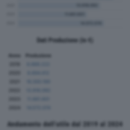
Dati Produzione (in €)
Anno
Produzione
2019
8.889.222
2020
8.694.412
2021
16.300.189
2022
13.918.092
2023
11.661.601
2024
14.572.074
Andamento dell'utile dal 2019 al 2024