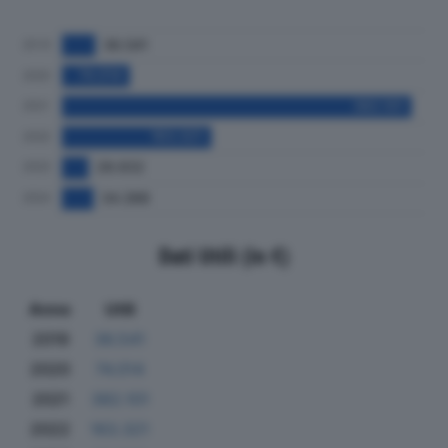
Dati Utili (in €)
Anno
Utili
2019
36.541
2020
74.014
2021
382.101
2022
163.321