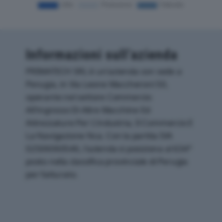
Informazioni sull’azienda
PRIMATECH SRL è un'azienda con sede a
Perugia, in Via Leone Maccheroni 50,
operante nel settore Commercio
All'ingrosso Di Altre Macchine Ed
Attrezzature Per L'industria, Il Commercio E
La Navigazione Nca. Con la partita IVA
02506060546, l'azienda si posiziona al 634°
posto nella classifica provinciale di Perugia
per fatturato.