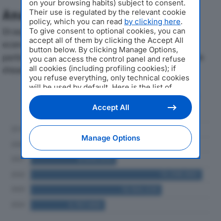
on your browsing habits) subject to consent.
Analisi Economica 2019-2024
Their use is regulated by the relevant cookie
policy, which you can read
by clicking here
.
Di seguito l'andamento dei principali indicatori
To give consent to optional cookies, you can
accept all of them by clicking the Accept All
economici di PRIMATECH SRLdal 2019 al 2024, con
button below. By clicking Manage Options,
particolare attenzione a fatturato, produzione e utile
you can access the control panel and refuse
all cookies (including profiling cookies); if
d'esercizio.
you refuse everything, only technical cookies
will be used by default. Here is the list of
Andamento del fatturato dal 2019
providers
. Cookie consent will be stored and
al 2024
applied also to the other websites of
Accept All
Editoriale Nazionale and their subdomains. By
expressing your choice on this site, you will
therefore not be asked again on other
Manage Options
Editoriale Nazionale websites that use the
same consent management platform (CMP).
You can still modify or withdraw your choice
at any time through the “Privacy Settings”
section.