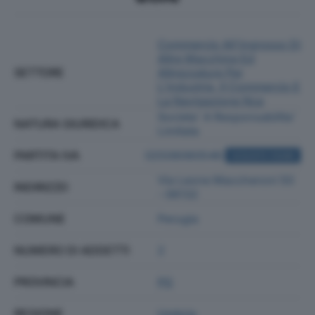
Commercio All'ingrosso Di
Altre Macchine Ed
SETTORE
Attrezzature Per
L'industria, Il Commercio E
La Navigazione Nca
Societa' A Responsabilita'
NATURA GIURIDICA
Limitata
PARTITA IVA
02506060546
ACQUISTA VISURA
Via Leone Maccheroni 50
INDIRIZZO
- 06132
COMUNE
Perugia
NUMERO DI ADDETTI
2
PROVINCIA
PG
REGIONE
Umbria