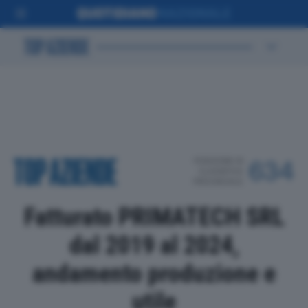
POSIZIONE IN
634
CLASSIFICA
PROVINCIALE
Fatturato PRIMATECH SRL
dal 2019 al 2024,
andamento produzione e
utile