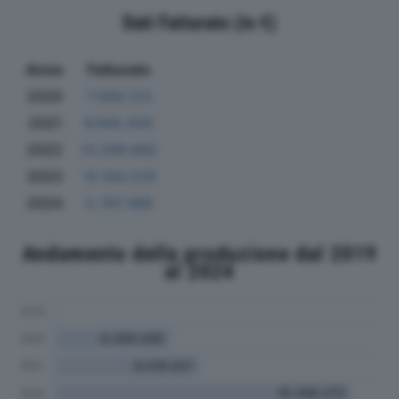
Dati Fatturato (in €)
Anno
Fatturato
2020
7.088.123
2021
6.645.935
2022
13.298.682
2023
10.164.229
2024
5.767.468
Andamento della produzione dal 2019
al 2024