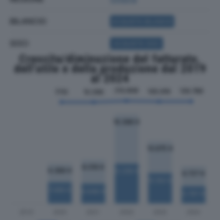
BILANCIO
ACQUISTA BILANCIO
SOCI
ACQUISTA SOCI
Crescita/diminuzione del fatturato,
dell'utile e della produzione dal 2019
al 2024