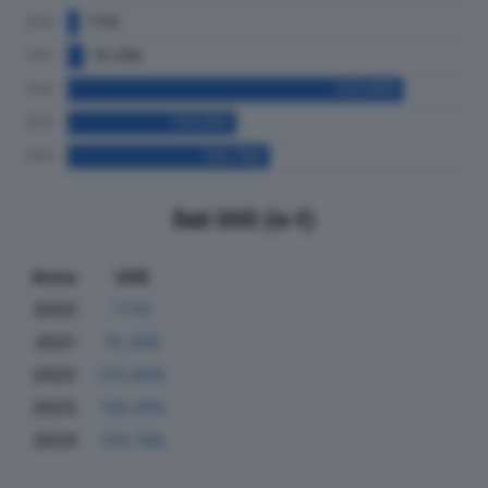
Dati Utili (in €)
Anno
Utili
2020
7.110
2021
10.266
2022
210.806
2023
105.916
2024
126.786