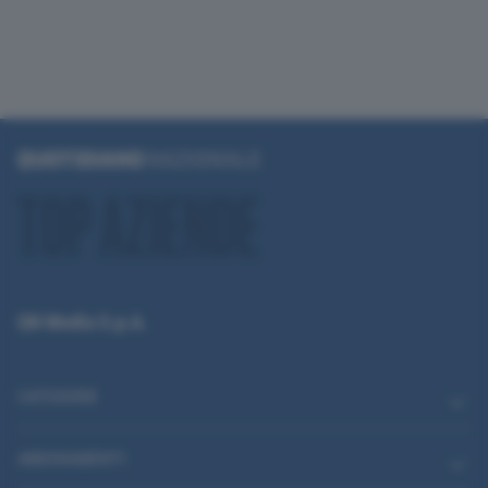
QN Media S.p.A.
CATEGORIE
ABBONAMENTI