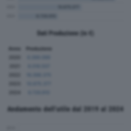
Dati Produzione (in €)
Anno
Produzione
2020
6.399.099
2021
8.018.507
2022
16.398.375
2023
10.675.377
2024
6.726.910
Andamento dell'utile dal 2019 al 2024