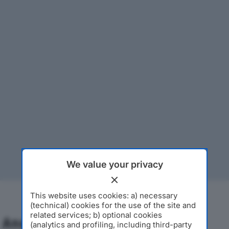
We value your privacy
This website uses cookies: a) necessary
(technical) cookies for the use of the site and
related services; b) optional cookies
Analisi Economica 2019-2024
(analytics and profiling, including third-party