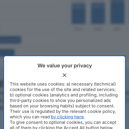
A BILANCIO
A SOCI
We value your privacy
azienda
This website uses cookies: a) necessary (technical)
cookies for the use of the site and related services;
gia, in Via Settevalli 702, operante nel settore Commercio
b) optional cookies (analytics and profiling, including
In Esercizi Specializzati. Con la partita IVA 00561830548, l
third-party cookies to show you personalized ads
based on your browsing habits) subject to consent.
per fatturato.
Their use is regulated by the relevant cookie policy,
which you can read
by clicking here
.
To give consent to optional cookies, you can accept
all of them by clicking the Accept All button below.