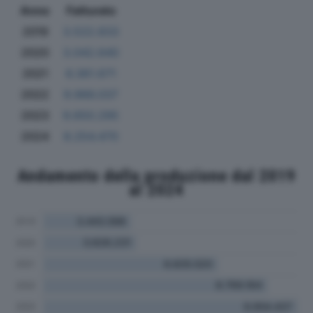
Anno
Fatturato
2019
3.522.833
2020
3.042.640
2021
6.361.671
2022
9.966.037
2023
9.650.295
2024
8.254.470
Andamento della produzione dal 2019
al 2024