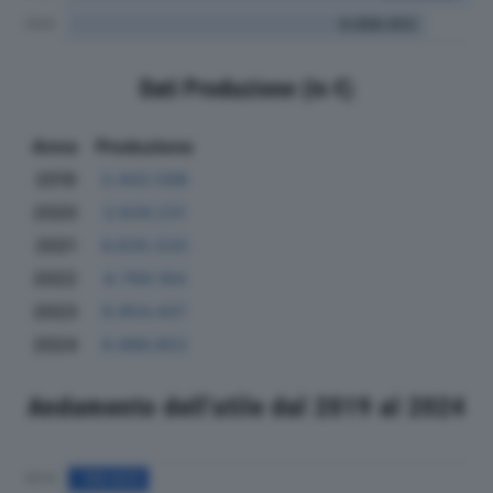
Dati Produzione (in €)
Anno
Produzione
2019
3.443.598
2020
3.626.231
2021
6.835.520
2022
8.769.164
2023
9.954.437
2024
8.886.852
Andamento dell'utile dal 2019 al 2024