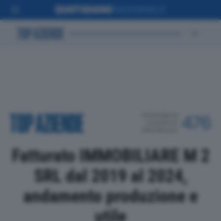
POSIZIONE IN
476
CLASSIFICA
PROVINCIALE
Fatturato IMMOBILIARE M 2
SRL dal 2019 al 2024,
andamento produzione e
utile