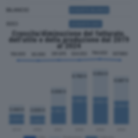
BILANCIO
ACQUISTA BILANCIO
SOCI
ACQUISTA SOCI
Crescita/diminuzione del fatturato,
dell'utile e della produzione dal 2019
al 2024