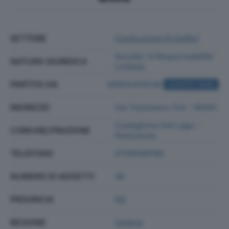
SETTORE
Costruzione Di Edifici
Societa' A Responsabilita'
NATURA GIURIDICA
Limitata
PARTITA IVA
00655410546
ACQUISTA VISURA
INDIRIZZO
Via Trasimeno 124 - 06061
Castiglione Del Lago -
COMUNE/FRAZIONE
Panicarola
TELEFONO
0759589189
NUMERO DI ADDETTI
48
PROVINCIA
PG
REGIONE
Umbria