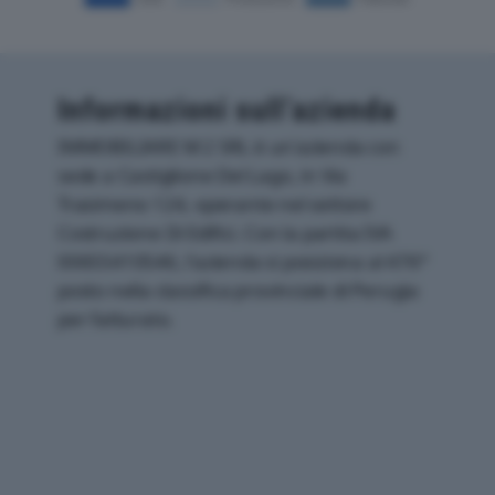
Informazioni sull’azienda
IMMOBILIARE M 2 SRL è un'azienda con
sede a Castiglione Del Lago, in Via
Trasimeno 124, operante nel settore
Costruzione Di Edifici. Con la partita IVA
00655410546, l'azienda si posiziona al 476°
posto nella classifica provinciale di Perugia
per fatturato.