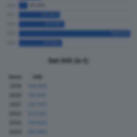
Dati Utili (in €)
Anno
Utili
2019
159.925
2020
60.930
2021
291.975
2022
324.552
2023
794.632
2024
307.893