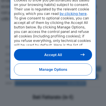
Di seguito l'andamento dei principali indicatori
cookies to show you personalized ads based
on your browsing habits) subject to consent.
economici di IMMOBILIARE M 2 SRLdal 2019 al 2024,
Their use is regulated by the relevant cookie
con particolare attenzione a fatturato, produzione e
policy, which you can read
by clicking here
.
To give consent to optional cookies, you can
utile d'esercizio.
accept all of them by clicking the Accept All
button below. By clicking Manage Options,
Andamento del fatturato dal 2019
you can access the control panel and refuse
al 2024
all cookies (including profiling cookies); if
you refuse everything, only technical cookies
will be used by default. Here is the list of
providers
. Cookie consent will be stored and
applied also to the other websites of
Accept All
Editoriale Nazionale and their subdomains. By
expressing your choice on this site, you will
therefore not be asked again on other
Manage Options
Editoriale Nazionale websites that use the
same consent management platform (CMP).
You can still modify or withdraw your choice
at any time through the “Privacy Settings”
section.
Dati Fatturato (in €)