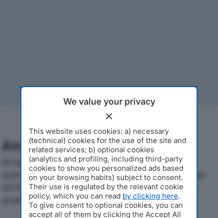
We value your privacy
This website uses cookies: a) necessary
(technical) cookies for the use of the site and
Analisi Economica 2019-2024
related services; b) optional cookies
(analytics and profiling, including third-party
Di seguito l'andamento dei principali indicatori
cookies to show you personalized ads based
economici di GRUPPO POLIGRAFICO TIBERINO SRLdal
on your browsing habits) subject to consent.
2019 al 2024, con particolare attenzione a fatturato,
Their use is regulated by the relevant cookie
policy, which you can read
by clicking here
.
produzione e utile d'esercizio.
To give consent to optional cookies, you can
accept all of them by clicking the Accept All