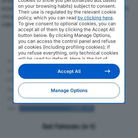
Di seguito l'andamento dei principali indicatori
cookies to show you personalized ads based
on your browsing habits) subject to consent.
economici di GRUPPO CORRIERE SRLdal 2019 al 2024,
Their use is regulated by the relevant cookie
con particolare attenzione a fatturato, produzione e
policy, which you can read
by clicking here
.
To give consent to optional cookies, you can
utile d'esercizio.
accept all of them by clicking the Accept All
button below. By clicking Manage Options,
Andamento del fatturato dal 2019
you can access the control panel and refuse
al 2024
all cookies (including profiling cookies); if
you refuse everything, only technical cookies
will be used by default. Here is the list of
providers
. Cookie consent will be stored and
applied also to the other websites of
Accept All
Editoriale Nazionale and their subdomains. By
expressing your choice on this site, you will
therefore not be asked again on other
Manage Options
Editoriale Nazionale websites that use the
same consent management platform (CMP).
You can still modify or withdraw your choice
at any time through the “Privacy Settings”
section.
Dati Fatturato (in €)