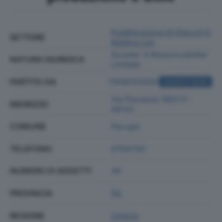
Pubblicazione Di Elenchi E
SETTORE
Mailing List
Societa' A Responsabilita'
NATURA GIURIDICA
Limitata
PARTITA IVA
11948101008
ACQUISTA VISURA
Via Pievaiola 166/f 6 -
INDIRIZZO
06132
COMUNE
Perugia
TELEFONO
07591191
NUMERO DI ADDETTI
44
PROVINCIA
PG
REGIONE
Umbria