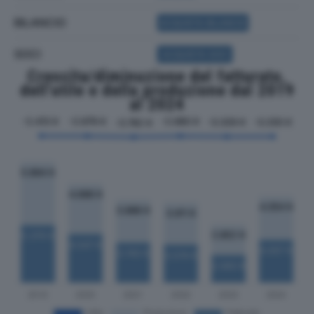
BILANCIO
ACQUISTA BILANCIO
SOCI
ACQUISTA SOCI
Crescita/diminuzione del fatturato,
dell'utile e della produzione dal 2019
al 2024