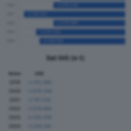
Dati Utili (in €)
Anno
Utili
2019
-2.413.388
2020
-2.679.349
2021
-3.781.542
2022
-2.679.688
2023
-3.329.436
2024
-3.200.106