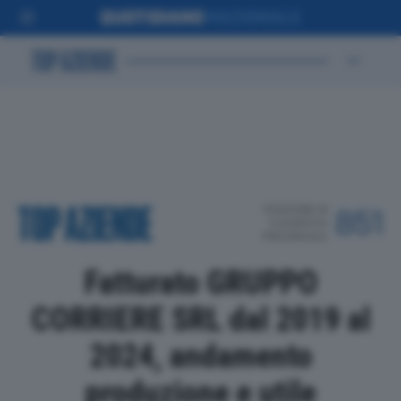
POSIZIONE IN
851
CLASSIFICA
PROVINCIALE
Fatturato GRUPPO
CORRIERE SRL dal 2019 al
2024, andamento
produzione e utile