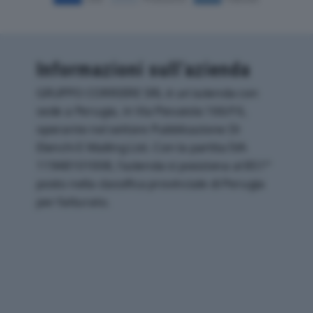
Informazioni sull’azienda
GRUPPO CORRIERE SRL è un'azienda con
sede a Perugia, in Via Pievaiola 166/f 6,
operante nel settore Pubblicazione Di
Elenchi E Mailing List. Con la partita IVA
11948101008, l'azienda si posiziona al 851°
posto nella classifica provinciale di Perugia
per fatturato.