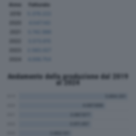
Anno
Fatturato
2019
5.379.222
2020
4.547.143
2021
3.742.986
2022
3.573.615
2023
2.583.027
2024
4.006.754
Andamento della produzione dal 2019
al 2024