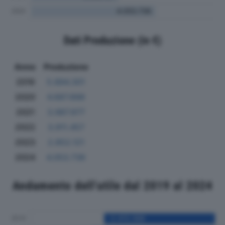
Dati Produzione (in €)
Anno
Produzione
2019
5.894.301
2020
4.687.898
2021
3.987.977
2022
3.911.457
2023
2.852.121
2024
4.053.736
Andamento dell'utile dal 2019 al 2024