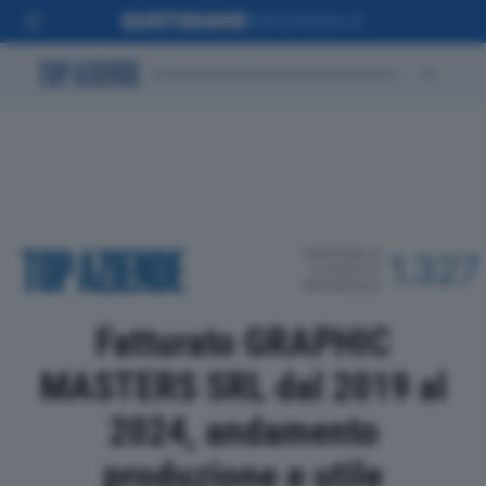
POSIZIONE IN
1.327
CLASSIFICA
PROVINCIALE
Fatturato GRAPHIC
MASTERS SRL dal 2019 al
2024, andamento
produzione e utile