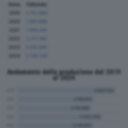
Anno
Fatturato
2019
2.751.684
2020
1.967.989
2021
1.693.441
2022
2.211.198
2023
2.103.990
2024
2.139.336
Andamento della produzione dal 2019
al 2024