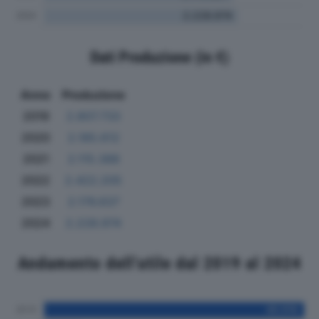
Dati Produzione (in €)
Anno
Produzione
2019
2.807.733
2020
2.185.612
2021
2.115.388
2022
2.422.205
2023
2.176.637
2024
2.228.974
Andamento dell'utile dal 2019 al 2024