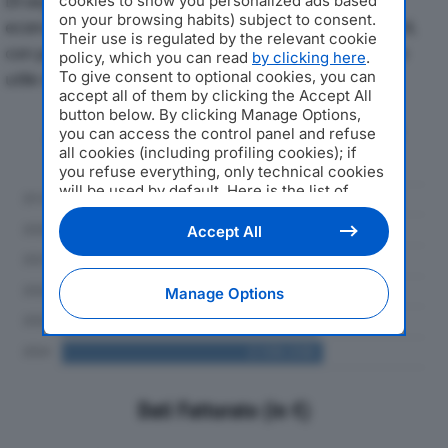
Di seguito l'andamento dei principali indicatori
cookies to show you personalized ads based
on your browsing habits) subject to consent.
economici di GRAPHIC MASTERS SRLdal 2019 al 2024,
Their use is regulated by the relevant cookie
con particolare attenzione a fatturato, produzione e
policy, which you can read
by clicking here
.
To give consent to optional cookies, you can
utile d'esercizio.
accept all of them by clicking the Accept All
button below. By clicking Manage Options,
Andamento del fatturato dal 2019
you can access the control panel and refuse
al 2024
all cookies (including profiling cookies); if
you refuse everything, only technical cookies
will be used by default. Here is the list of
providers
. Cookie consent will be stored and
applied also to the other websites of
Accept All
Editoriale Nazionale and their subdomains. By
expressing your choice on this site, you will
therefore not be asked again on other
Manage Options
Editoriale Nazionale websites that use the
same consent management platform (CMP).
You can still modify or withdraw your choice
at any time through the “Privacy Settings”
section.
Dati Fatturato (in €)