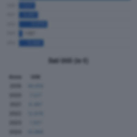
Dati Utili (in €)
Anno
Utili
2019
49.916
2020
7.227
2021
8.497
2022
12.676
2023
1.557
2024
10.988