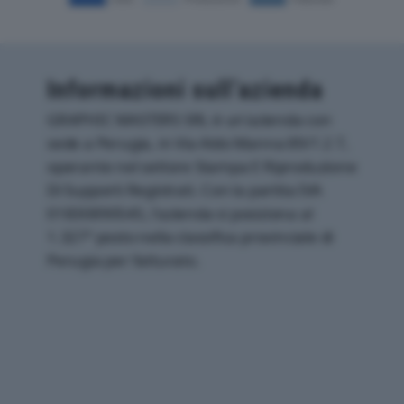
Informazioni sull’azienda
GRAPHIC MASTERS SRL è un'azienda con
sede a Perugia, in Via Aldo Manna 89/1 2 7,
operante nel settore Stampa E Riproduzione
Di Supporti Registrati. Con la partita IVA
01830890545, l'azienda si posiziona al
1.327° posto nella classifica provinciale di
Perugia per fatturato.