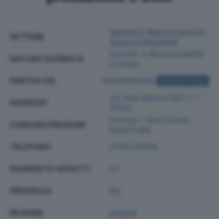
Stampa E Riproduzione Di
SETTORE
Supporti Registrati
Societa' A Responsabilita'
NATURA GIURIDICA
Limitata
PARTITA IVA
01830890545
ACQUISTA VISURA
Via Aldo Manna 89/1 2 7 -
INDIRIZZO
06132
Perugia - Sant'andrea
COMUNE/FRAZIONE
Delle Fratte
TELEFONO
0755270268
NUMERO DI ADDETTI
20
PROVINCIA
PG
REGIONE
Umbria