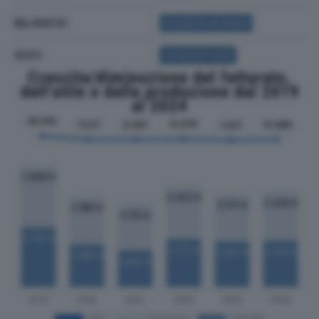
BILANCIO
ACQUISTA BILANCIO
SOCI
ACQUISTA SOCI
Crescita/diminuzione del fatturato,
dell'utile e della produzione dal 2019
al 2024