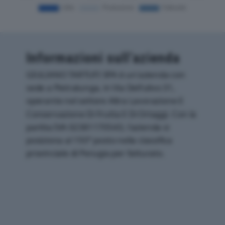
Informazioni sull’azienda
GIULIANO TARTUFI SPA è un'azienda con
sede a Pietralunga, in Via Dell'ulivo 31,
operante nel settore Altra Lavorazione E
Conservazione Di Frutta E Di Ortaggi. Con la
partita IVA 02381170543, l'azienda si
posiziona al 193° posto nella classifica
provinciale di Perugia per fatturato.