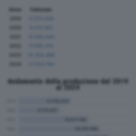
Anno
Fatturato
2019
11.573.504
2020
9.073.165
2021
15.500.444
2022
17.905.415
2023
20.359.498
2024
21.554.784
Andamento della produzione dal 2019
al 2024