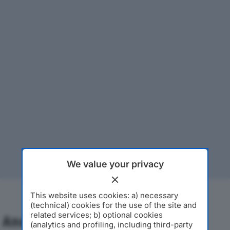
We value your privacy
This website uses cookies: a) necessary
(technical) cookies for the use of the site and
related services; b) optional cookies
Analisi Economica 2019-2024
(analytics and profiling, including third-party