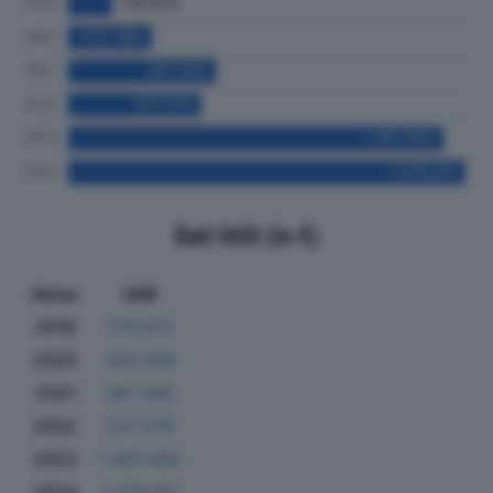
Dati Utili (in €)
Anno
Utili
2019
174.973
2020
332.589
2021
587.440
2022
527.378
2023
1.491.494
2024
1.576.811