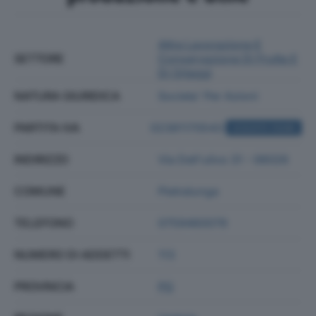
Altra Lavorazione E
SETTORE
Conservazione Di Frutta E
Di Ortaggi
NATURA GIURIDICA
Societa' Per Azioni
PARTITA IVA
02381170543
ACQUISTA VISURA
INDIRIZZO
Via Dell'ulivo 31 - 06026
COMUNE
Pietralunga
TELEFONO
0759460079
NUMERO DI ADDETTI
113
PROVINCIA
PG