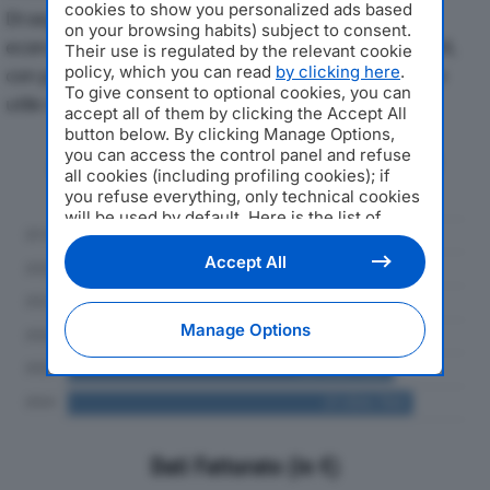
cookies to show you personalized ads based
Di seguito l'andamento dei principali indicatori
on your browsing habits) subject to consent.
economici di GIULIANO TARTUFI SPAdal 2019 al 2024,
Their use is regulated by the relevant cookie
policy, which you can read
by clicking here
.
con particolare attenzione a fatturato, produzione e
To give consent to optional cookies, you can
utile d'esercizio.
accept all of them by clicking the Accept All
button below. By clicking Manage Options,
you can access the control panel and refuse
Andamento del fatturato dal 2019
all cookies (including profiling cookies); if
al 2024
you refuse everything, only technical cookies
will be used by default. Here is the list of
providers
. Cookie consent will be stored and
applied also to the other websites of
Accept All
Editoriale Nazionale and their subdomains. By
expressing your choice on this site, you will
therefore not be asked again on other
Manage Options
Editoriale Nazionale websites that use the
same consent management platform (CMP).
You can still modify or withdraw your choice
at any time through the “Privacy Settings”
section.
Dati Fatturato (in €)