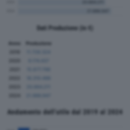
Dati Produzione (in €)
Anno
Produzione
2019
11.728.324
2020
9.174.437
2021
15.677.796
2022
18.310.496
2023
20.664.211
2024
21.986.947
Andamento dell'utile dal 2019 al 2024