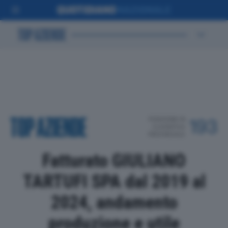
POSIZIONE IN
193
CLASSIFICA
PROVINCIALE
Fatturato GIULIANO
TARTUFI SPA dal 2019 al
2024, andamento
produzione e utile