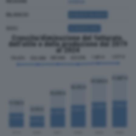
REGIONE
Umbria
BILANCIO
ACQUISTA BILANCIO
SOCI
ACQUISTA SOCI
Crescita/diminuzione del fatturato,
dell'utile e della produzione dal 2019
al 2024