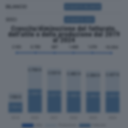
BILANCIO
ACQUISTA BILANCIO
SOCI
ACQUISTA SOCI
Crescita/diminuzione del fatturato,
dell'utile e della produzione dal 2019
al 2024