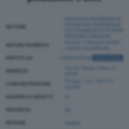
Commercio Al Dettaglio In
Esercizi Non Specializzati
SETTORE
Con Prevalenza Di Prodotti
Alimentari E Bevande
Societa' A Responsabilita'
NATURA GIURIDICA
Limitata Semplificata
PARTITA IVA
03690640549
ACQUISTA VISURA
Via Del Tempo Libero 3 -
INDIRIZZO
06125
Perugia - Loc. Ferro Di
COMUNE/FRAZIONE
Cavallo
NUMERO DI ADDETTI
13
PROVINCIA
PG
REGIONE
Umbria