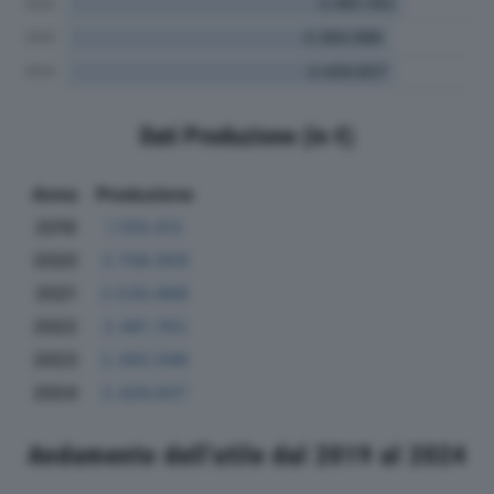
Dati Produzione (in €)
Anno
Produzione
2019
1.159.412
2020
2.708.959
2021
2.530.888
2022
2.481.763
2023
2.393.598
2024
2.426.837
Andamento dell'utile dal 2019 al 2024