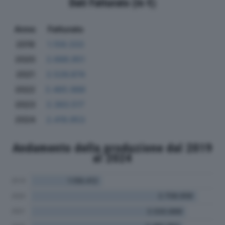
Dati Fatturato (in €)
Anno
Fatturato
2019
1.159.333
2020
2.688.951
2021
2.526.874
2022
2.465.988
2023
2.393.517
2024
2.419.953
Andamento della produzione dal 2019
al 2024