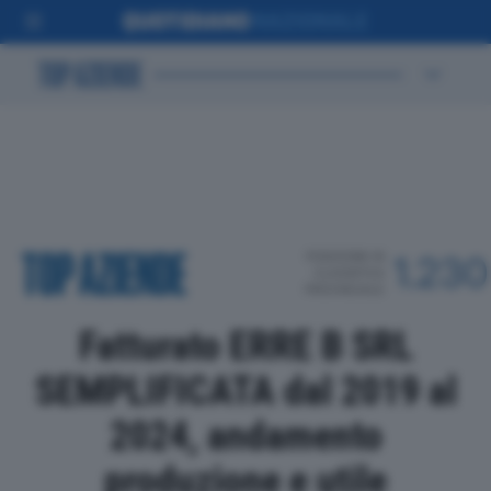
POSIZIONE IN
1.230
CLASSIFICA
PROVINCIALE
Fatturato ERRE B SRL
SEMPLIFICATA dal 2019 al
2024, andamento
produzione e utile