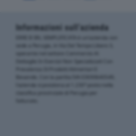
Informazioni sull’azienda
ERRE B SRL SEMPLIFICATA è un'azienda con
sede a Perugia, in Via Del Tempo Libero 3,
operante nel settore Commercio Al
Dettaglio In Esercizi Non Specializzati Con
Prevalenza Di Prodotti Alimentari E
Bevande. Con la partita IVA 03690640549,
l'azienda si posiziona al 1.230° posto nella
classifica provinciale di Perugia per
fatturato.