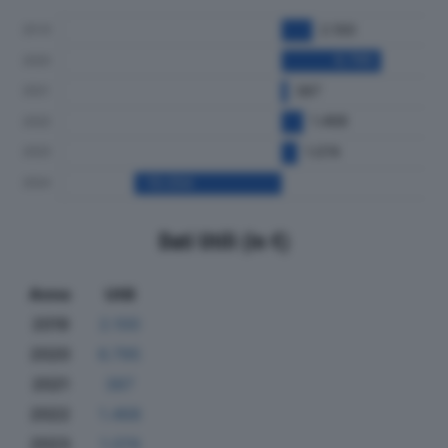
Dati Utili (in €)
Anno
Utili
2019
2.100
2020
6.795
2021
387
2022
1.468
2023
1.074