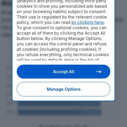
(analytics and profiling, including third-party
Analisi Economica 2019-2024
cookies to show you personalized ads based
on your browsing habits) subject to consent.
Di seguito l'andamento dei principali indicatori
Their use is regulated by the relevant cookie
economici di ERRE B SRL SEMPLIFICATAdal 2019 al 2024,
policy, which you can read
by clicking here
.
con particolare attenzione a fatturato, produzione e
To give consent to optional cookies, you can
accept all of them by clicking the Accept All
utile d'esercizio.
button below. By clicking Manage Options,
you can access the control panel and refuse
Andamento del fatturato dal 2019
all cookies (including profiling cookies); if
you refuse everything, only technical cookies
al 2024
will be used by default. Here is the list of
providers
. Cookie consent will be stored and
applied also to the other websites of
Accept All
Editoriale Nazionale and their subdomains. By
expressing your choice on this site, you will
therefore not be asked again on other
Manage Options
Editoriale Nazionale websites that use the
same consent management platform (CMP).
You can still modify or withdraw your choice
at any time through the “Privacy Settings”
section.