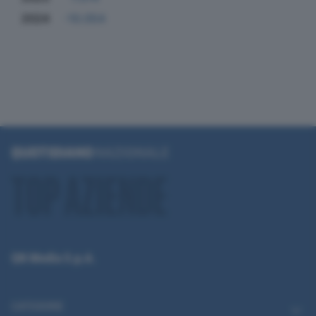
2024
-10.054
QN Media S.p.A.
CATEGORIE