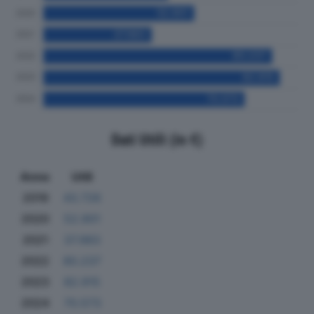
Dati Utili (in €)
Anno
Utili
2019
43.726
2020
52.901
2021
37.983
2022
80.237
2023
82.915
2024
70.573