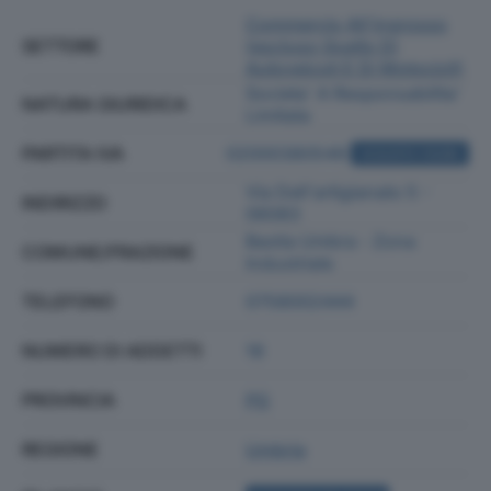
Commercio All'ingrosso
SETTORE
(escluso Quello Di
Autoveicoli E Di Motocicli)
Societa' A Responsabilita'
NATURA GIURIDICA
Limitata
PARTITA IVA
02000380549
ACQUISTA VISURA
Via Dell'artigianato 5 -
INDIRIZZO
06083
Bastia Umbra - Zona
COMUNE/FRAZIONE
Industriale
TELEFONO
0758002444
NUMERO DI ADDETTI
18
PROVINCIA
PG
REGIONE
Umbria