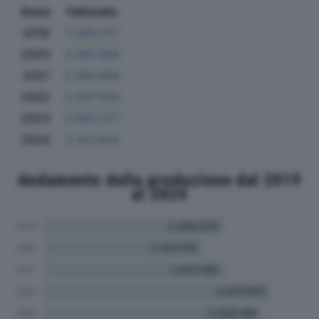
Anno
Fatturato
2019
2.360.517
2020
2.091.858
2021
2.356.808
2022
2.937.034
2023
2.832.377
2024
2.417.929
Andamento della produzione dal 2019
al 2024