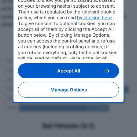
Di seguito l'andamento dei principali indicatori
cookies to show you personalized ads based
on your browsing habits) subject to consent.
economici di CE.TE.CO. SRLdal 2019 al 2024, con
Their use is regulated by the relevant cookie
particolare attenzione a fatturato, produzione e utile
policy, which you can read
by clicking here
.
To give consent to optional cookies, you can
d'esercizio.
accept all of them by clicking the Accept All
button below. By clicking Manage Options,
Andamento del fatturato dal 2019
you can access the control panel and refuse
al 2024
all cookies (including profiling cookies); if
you refuse everything, only technical cookies
will be used by default. Here is the list of
providers
. Cookie consent will be stored and
applied also to the other websites of
Accept All
Editoriale Nazionale and their subdomains. By
expressing your choice on this site, you will
therefore not be asked again on other
Manage Options
Editoriale Nazionale websites that use the
same consent management platform (CMP).
You can still modify or withdraw your choice
at any time through the “Privacy Settings”
section.
Dati Fatturato (in €)