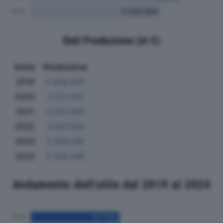
Dati Produzione (in €)
Anno
Produzione
2019
2.408.635
2020
2.123.128
2021
2.427.460
2022
3.037.943
2023
2.928.186
2024
2.506.368
Andamento dell'utile dal 2019 al 2024