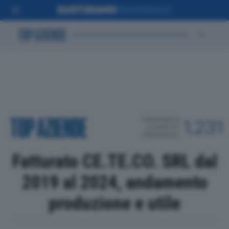
POSIZIONE IN
1.231
CLASSIFICA
PROVINCIALE
Fatturato CE.TE.CO. SRL dal
2019 al 2024, andamento
produzione e utile