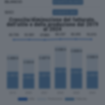
BILANCIO
ACQUISTA BILANCIO
SOCI
ACQUISTA SOCI
Crescita/diminuzione del fatturato,
dell'utile e della produzione dal 2019
al 2024