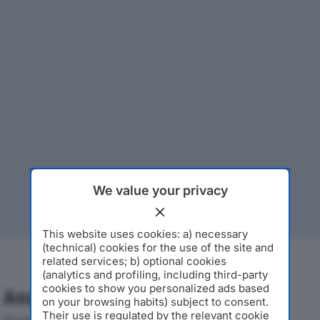
We value your privacy
This website uses cookies: a) necessary
(technical) cookies for the use of the site and
related services; b) optional cookies
(analytics and profiling, including third-party
cookies to show you personalized ads based
Analisi Economica 2019-2024
on your browsing habits) subject to consent.
Their use is regulated by the relevant cookie