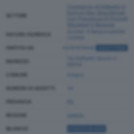
Commercio Al Dettaglio In
Esercizi Non Specializzati
SETTORE
Con Prevalenza Di Prodotti
Alimentari E Bevande
Societa' A Responsabilita'
NATURA GIURIDICA
Limitata
PARTITA IVA
03767670544
ACQUISTA VISURA
Via Raffaello Sanzio 4 -
INDIRIZZO
06034
COMUNE
Foligno
NUMERO DI ADDETTI
24
PROVINCIA
PG
REGIONE
Umbria
BILANCIO
ACQUISTA BILANCIO