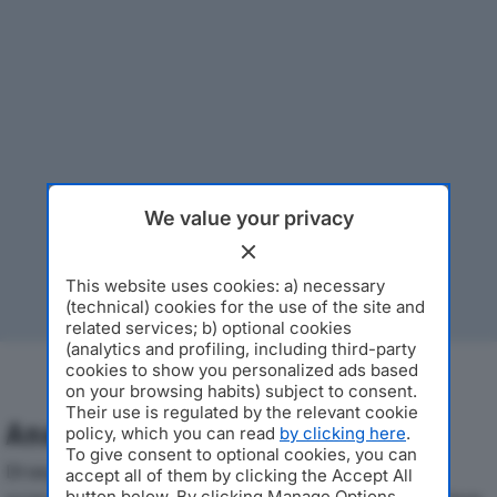
We value your privacy
This website uses cookies: a) necessary
(technical) cookies for the use of the site and
related services; b) optional cookies
(analytics and profiling, including third-party
cookies to show you personalized ads based
on your browsing habits) subject to consent.
Their use is regulated by the relevant cookie
Analisi Economica 2019-2024
policy, which you can read
by clicking here
.
To give consent to optional cookies, you can
Di seguito l'andamento dei principali indicatori
accept all of them by clicking the Accept All
button below. By clicking Manage Options,