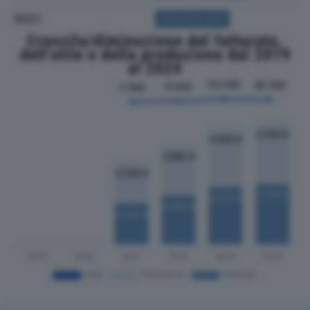
SOCI
ACQUISTA SOCI
Crescita/diminuzione del fatturato,
dell'utile e della produzione dal 2019
al 2024