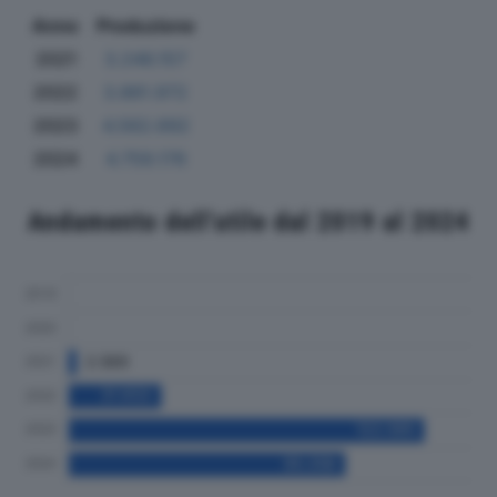
Anno
Produzione
2021
3.246.157
2022
3.881.972
2023
4.562.692
2024
4.759.176
Andamento dell'utile dal 2019 al 2024