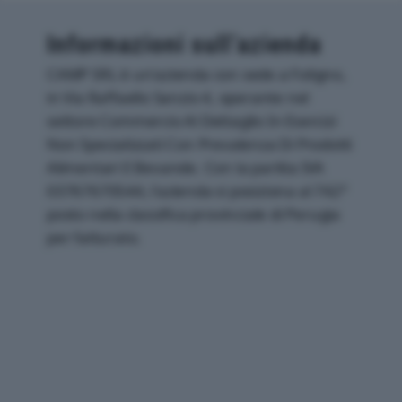
Informazioni sull’azienda
CAMP SRL è un'azienda con sede a Foligno,
in Via Raffaello Sanzio 4, operante nel
settore Commercio Al Dettaglio In Esercizi
Non Specializzati Con Prevalenza Di Prodotti
Alimentari E Bevande. Con la partita IVA
03767670544, l'azienda si posiziona al 742°
posto nella classifica provinciale di Perugia
per fatturato.