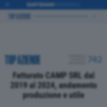
POSIZIONE IN
742
CLASSIFICA
PROVINCIALE
Fatturato CAMP SRL dal
2019 al 2024, andamento
produzione e utile