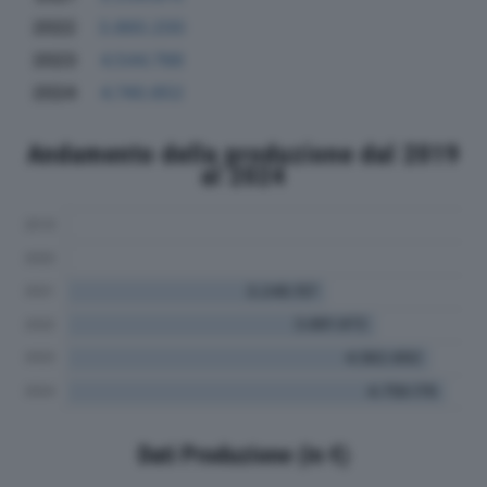
2022
3.860.200
2023
4.544.788
2024
4.740.852
Andamento della produzione dal 2019
al 2024
Dati Produzione (in €)