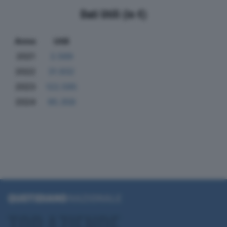
Dati Utili (in €)
Anno
Utili
2021
2.569
2022
31.932
2023
122.595
2024
95.358