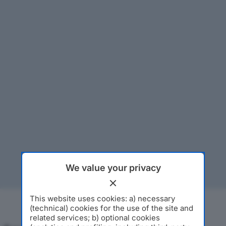
We value your privacy
This website uses cookies: a) necessary
(technical) cookies for the use of the site and
related services; b) optional cookies