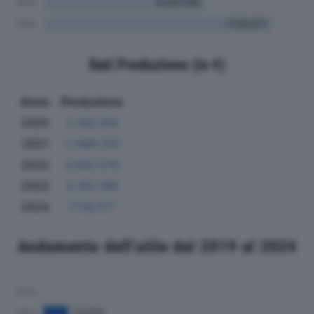
Dati Produzione (in €)
Anno
Produzione
2020
2.382.915
2021
2.589.310
2022
4.002.576
2023
5.051.199
2024
7.118.571
Andamento dell'utile dal 2019 al 2024