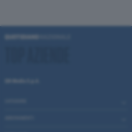
QN Media S.p.A.
CATEGORIE
ABBONAMENTI