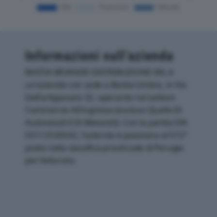
Informazioni sull’azienda
BASTIA BEVANDE DISTRIBUZIONE SRL è
un'azienda con sede a Bastia Umbra, in Via
Dell'artigianato 32, operante nel settore
Commercio All'ingrosso (escluso Quello Di
Autoveicoli E Di Motocicli). Con la partita IVA
03112530542, l'azienda si posiziona al 572°
posto nella classifica provinciale di Perugia
per fatturato.