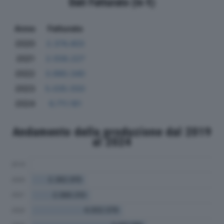
Dati Fatturato (in €)
Anno
Fatturato
2020
2.374.403
2021
2.558.227
2022
3.990.340
2023
5.035.550
2024
6.711.161
Andamento della produzione dal 2019
al 2024