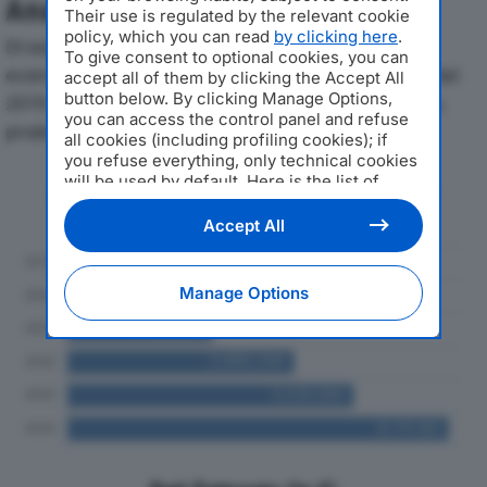
Analisi Economica 2019-2024
Their use is regulated by the relevant cookie
policy, which you can read
by clicking here
.
Di seguito l'andamento dei principali indicatori
To give consent to optional cookies, you can
economici di BASTIA BEVANDE DISTRIBUZIONE SRLdal
accept all of them by clicking the Accept All
button below. By clicking Manage Options,
2019 al 2024, con particolare attenzione a fatturato,
you can access the control panel and refuse
produzione e utile d'esercizio.
all cookies (including profiling cookies); if
you refuse everything, only technical cookies
will be used by default. Here is the list of
Andamento del fatturato dal 2019
providers
. Cookie consent will be stored and
al 2024
applied also to the other websites of
Accept All
Editoriale Nazionale and their subdomains. By
expressing your choice on this site, you will
therefore not be asked again on other
Manage Options
Editoriale Nazionale websites that use the
same consent management platform (CMP).
You can still modify or withdraw your choice
at any time through the “Privacy Settings”
section.