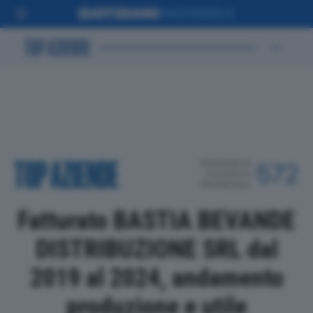
POSIZIONE IN
572
CLASSIFICA
PROVINCIALE
Fatturato BASTIA BEVANDE
DISTRIBUZIONE SRL dal
2019 al 2024, andamento
produzione e utile