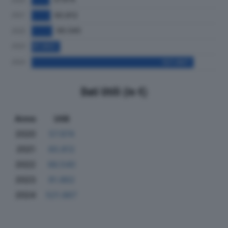
Dati Utili (in €)
Anno
Utili
2020
57.974
2021
60.812
2022
66.540
2023
91.862
2024
521.867