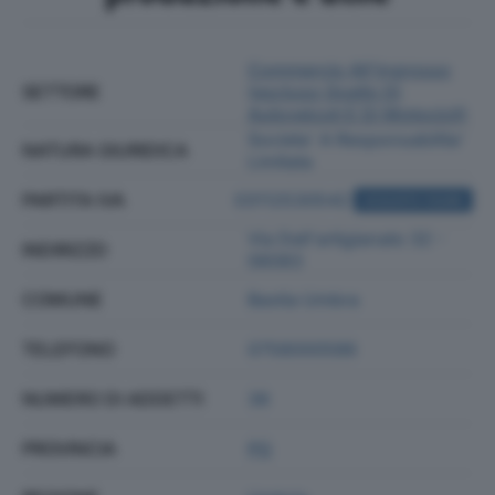
Commercio All'ingrosso
SETTORE
(escluso Quello Di
Autoveicoli E Di Motocicli)
Societa' A Responsabilita'
NATURA GIURIDICA
Limitata
PARTITA IVA
03112530542
ACQUISTA VISURA
Via Dell'artigianato 32 -
INDIRIZZO
06083
COMUNE
Bastia Umbra
TELEFONO
0758000586
NUMERO DI ADDETTI
38
PROVINCIA
PG