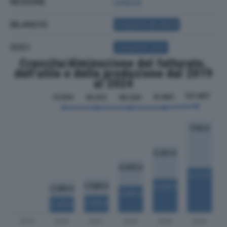
REGIONE
Umbria
BILANCIO
ACQUISTA BILANCIO
SOCI
ACQUISTA SOCI
Crescita/diminuzione del fatturato,
dell'utile e della produzione dal 2019
al 2024