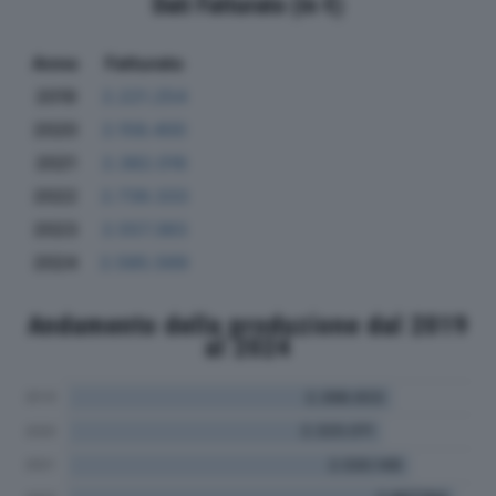
Dati Fatturato (in €)
Anno
Fatturato
2019
2.221.254
2020
2.158.400
2021
2.382.016
2022
2.739.333
2023
2.557.383
2024
2.585.569
Andamento della produzione dal 2019
al 2024