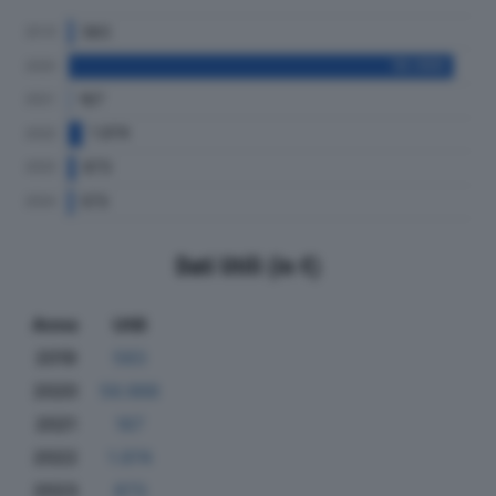
Dati Utili (in €)
Anno
Utili
2019
583
2020
56.988
2021
167
2022
1.974
2023
873