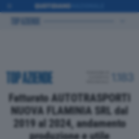
POSIZIONE IN
1.183
CLASSIFICA
PROVINCIALE
Fatturato AUTOTRASPORTI
NUOVA FLAMINIA SRL dal
2019 al 2024, andamento
produzione e utile