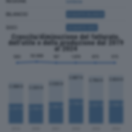
REGIONE
Umbria
BILANCIO
ACQUISTA BILANCIO
SOCI
ACQUISTA SOCI
Crescita/diminuzione del fatturato,
dell'utile e della produzione dal 2019
al 2024