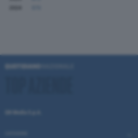
2024
573
QN Media S.p.A.
CATEGORIE