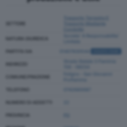
Trasporto Terrestre E
SETTORE
Trasporto Mediante
Condotte
Societa' A Responsabilita'
NATURA GIURIDICA
Limitata
PARTITA IVA
01407830544
ACQUISTA VISURA
Strada Statale 3 Flaminia
INDIRIZZO
158 - 06034
Foligno - San Giovanni
COMUNE/FRAZIONE
Profiamma
TELEFONO
0742660087
NUMERO DI ADDETTI
22
PROVINCIA
PG