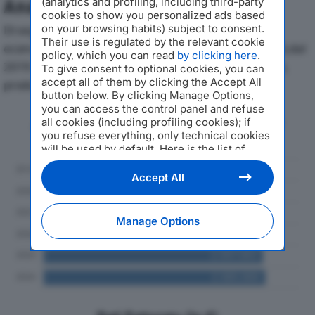
(analytics and profiling, including third-party
Analisi Economica 2019-2024
cookies to show you personalized ads based
on your browsing habits) subject to consent.
Di seguito l'andamento dei principali indicatori
Their use is regulated by the relevant cookie
economici di AUTOTRASPORTI NUOVA FLAMINIA SRLdal
policy, which you can read
by clicking here
.
2019 al 2024, con particolare attenzione a fatturato,
To give consent to optional cookies, you can
accept all of them by clicking the Accept All
produzione e utile d'esercizio.
button below. By clicking Manage Options,
you can access the control panel and refuse
Andamento del fatturato dal 2019
all cookies (including profiling cookies); if
al 2024
you refuse everything, only technical cookies
will be used by default. Here is the list of
providers
. Cookie consent will be stored and
applied also to the other websites of
Accept All
Editoriale Nazionale and their subdomains. By
expressing your choice on this site, you will
therefore not be asked again on other
Manage Options
Editoriale Nazionale websites that use the
same consent management platform (CMP).
You can still modify or withdraw your choice
at any time through the “Privacy Settings”
section.