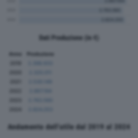
Dati Produzione (in €)
Anno
Produzione
2019
2.398.933
2020
2.320.011
2021
2.530.149
2022
2.867.194
2023
2.763.560
2024
2.824.253
Andamento dell'utile dal 2019 al 2024