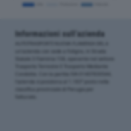
Informazioni sull’azienda
AUTOTRASPORTI NUOVA FLAMINIA SRL è
un'azienda con sede a Foligno, in Strada
Statale 3 Flaminia 158, operante nel settore
Trasporto Terrestre E Trasporto Mediante
Condotte. Con la partita IVA 01407830544,
l'azienda si posiziona al 1.183° posto nella
classifica provinciale di Perugia per
fatturato.