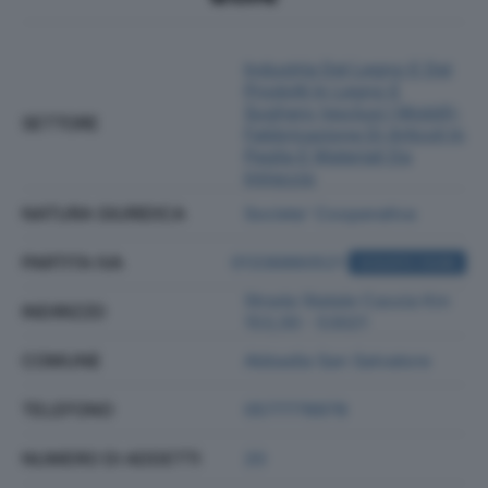
Industria Del Legno E Dei
Prodotti In Legno E
Sughero (esclusi I Mobili);
SETTORE
Fabbricazione Di Articoli In
Paglia E Materiali Da
Intreccio
NATURA GIURIDICA
Societa' Cooperativa
PARTITA IVA
01336860521
ACQUISTA VISURA
Strada Statale Cassia Km
INDIRIZZO
153,00 - 53021
COMUNE
Abbadia San Salvatore
TELEFONO
0577778978
NUMERO DI ADDETTI
20