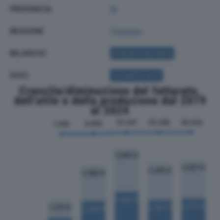
PROVINCIA
SI
REGIONE
Toscana
BILANCIO
ACQUISTA BILANCIO
SOCI
ACQUISTA SOCI
Crescita/diminuzione del fatturato,
dell'utile e della produzione dal 2019
al 2024