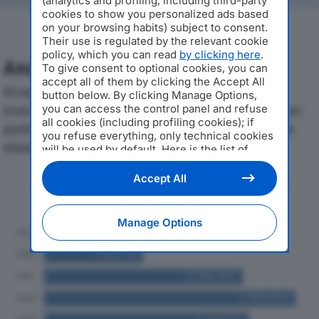
(analytics and profiling, including third-party
cookies to show you personalized ads based
on your browsing habits) subject to consent.
Their use is regulated by the relevant cookie
policy, which you can read
by clicking here
.
Analisi Economica 2019-2024
To give consent to optional cookies, you can
accept all of them by clicking the Accept All
Di seguito l'andamento dei principali indicatori
button below. By clicking Manage Options,
you can access the control panel and refuse
economici di TRE ZETA SOC COOPdal 2019 al 2024, con
all cookies (including profiling cookies); if
particolare attenzione a fatturato, produzione e utile
you refuse everything, only technical cookies
d'esercizio.
will be used by default. Here is the list of
providers
. Cookie consent will be stored and
applied also to the other websites of
Accept All
Andamento del fatturato dal 2019
Editoriale Nazionale and their subdomains. By
al 2024
expressing your choice on this site, you will
therefore not be asked again on other
Manage Options
Editoriale Nazionale websites that use the
same consent management platform (CMP).
You can still modify or withdraw your choice
at any time through the “Privacy Settings”
section.