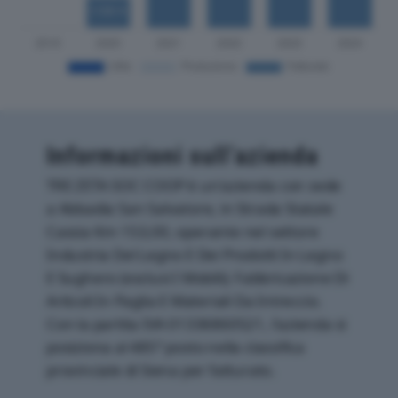
Informazioni sull’azienda
TRE ZETA SOC COOP è un'azienda con sede
a Abbadia San Salvatore, in Strada Statale
Cassia Km 153,00, operante nel settore
Industria Del Legno E Dei Prodotti In Legno
E Sughero (esclusi I Mobili); Fabbricazione Di
Articoli In Paglia E Materiali Da Intreccio.
Con la partita IVA 01336860521, l'azienda si
posiziona al 485° posto nella classifica
provinciale di Siena per fatturato.