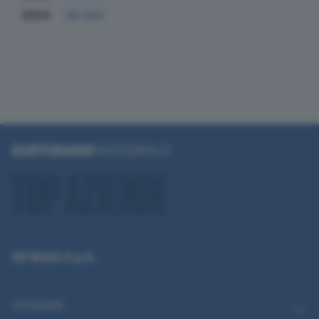
2024
28.434
QN Media S.p.A.
CATEGORIE