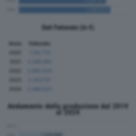
Dati Fatturato (in €)
Anno
Fatturato
2020
1.135.774
2021
2.286.282
2022
2.895.624
2023
2.354.137
2024
2.469.623
Andamento della produzione dal 2019
al 2024