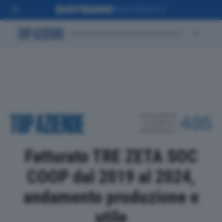
POSIZIONE IN
485
CLASSIFICA
PROVINCIALE
Fatturato TRE ZETA SOC
COOP dal 2019 al 2024,
andamento produzione e
utile