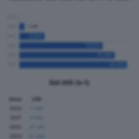
Dati Utili (in €)
Anno
Utili
2020
1.346
2021
6.662
2022
22.041
2023
25.266