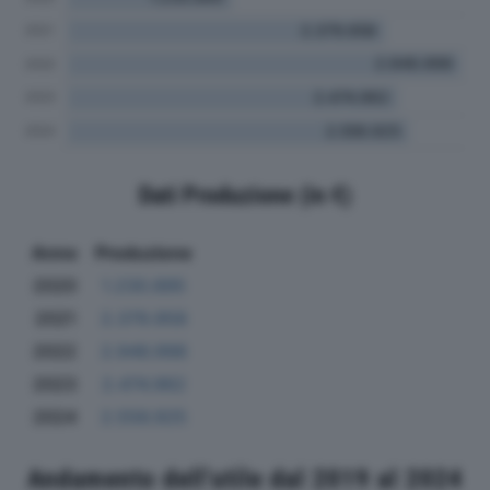
Dati Produzione (in €)
Anno
Produzione
2020
1.230.895
2021
2.379.958
2022
2.946.998
2023
2.474.962
2024
2.556.925
Andamento dell'utile dal 2019 al 2024