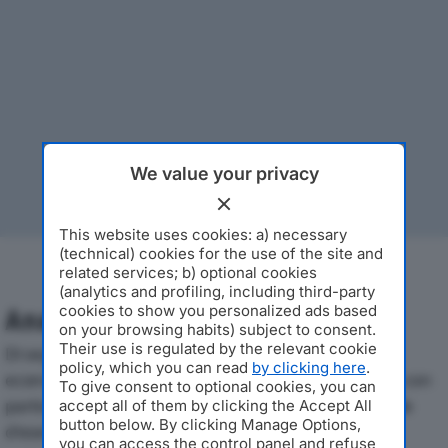
We value your privacy
This website uses cookies: a) necessary
(technical) cookies for the use of the site and
related services; b) optional cookies
(analytics and profiling, including third-party
cookies to show you personalized ads based
Analisi Economica 2019-2024
on your browsing habits) subject to consent.
Their use is regulated by the relevant cookie
Di seguito l'andamento dei principali indicatori
policy, which you can read
by clicking here
.
economici di TOSCANA TENDE SRLdal 2019 al 2024, con
To give consent to optional cookies, you can
particolare attenzione a fatturato, produzione e utile
accept all of them by clicking the Accept All
button below. By clicking Manage Options,
d'esercizio.
you can access the control panel and refuse