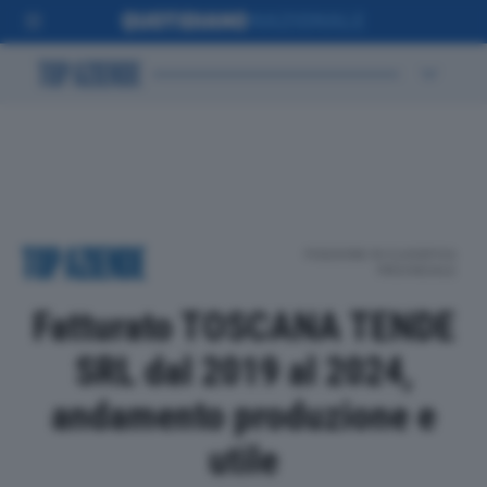
POSIZIONE IN CLASSIFICA
PROVINCIALE
Fatturato TOSCANA TENDE
SRL dal 2019 al 2024,
andamento produzione e
utile