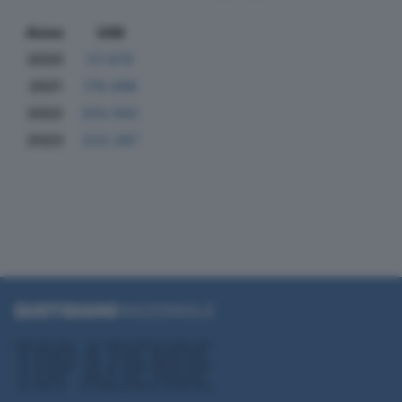
Anno
Utili
2020
57.479
2021
178.098
2022
203.562
2023
222.287