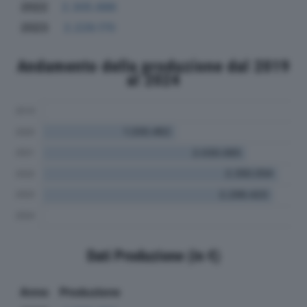
2022
2.305.686
2023
2.229.170
Andamento della produzione dal 2019
al 2024
Dati Produzione (in €)
Anno
Produzione