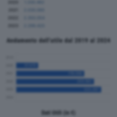
2020
1.330.462
2021
2.030.065
2022
2.350.054
2023
2.299.420
Andamento dell'utile dal 2019 al 2024
Dati Utili (in €)