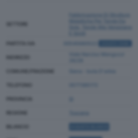
Fabbricazione Di Strutture
Metalliche Per Tende Da
SETTORE
Sole, Tende Alla Veneziana
E Simili
PARTITA IVA
00545680522
ACQUISTA VISURA
Viale Narciso Mengozzi
INDIRIZZO
26/28
COMUNE/FRAZIONE
Siena - Isola D'arbia
TELEFONO
0577385172
PROVINCIA
SI
REGIONE
Toscana
BILANCIO
ACQUISTA BILANCIO