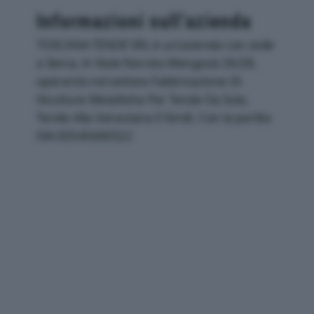
Informazioni sull’azienda
TOSCANA TENDE SRL è un'azienda con sede
a Siena, in Viale Narciso Mengozzi 26/28,
operante nel settore Fabbricazione Di
Strutture Metalliche Per Tende Da Sole,
Tende Alla Veneziana E Simili. Con la partita
IVA 00545680522