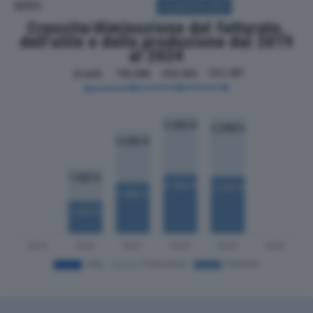
SOCI
ACQUISTA SOCI
Crescita/diminuzione del fatturato,
dell'utile e della produzione dal 2019
al 2024