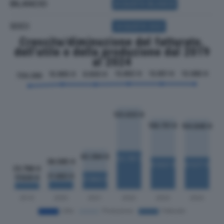
BILANCIO
ACQUISTA BILANCIO
SOCI
ACQUISTA SOCI
Crescita/diminuzione del fatturato,
dell'utile e della produzione dal 2019
al 2024