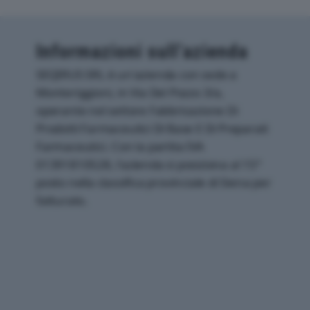
Informazioni sull’azienda
SEQIRUS SRL è un'azienda con sede a
Monteriggioni, in Via Del Pozzo 3/a,
operante nel settore Fabbricazione Di
Prodotti Farmaceutici Di Base E Di Preparati
Farmaceutici. Con la partita IVA
01391810528, l'azienda si posiziona al 15°
posto nella classifica provinciale di Siena per
fatturato.