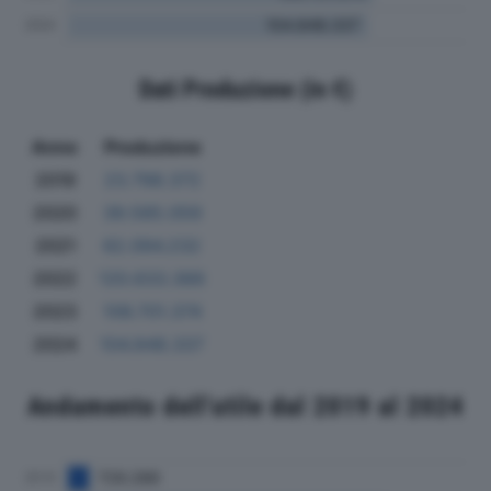
Dati Produzione (in €)
Anno
Produzione
2019
23.798.372
2020
39.585.059
2021
62.094.232
2022
120.633.366
2023
106.701.374
2024
104.848.337
Andamento dell'utile dal 2019 al 2024