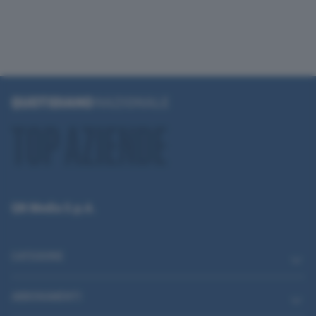
QN Media S.p.A.
CATEGORIE
ABBONAMENTI