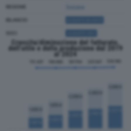
REGIONE
Toscana
BILANCIO
ACQUISTA BILANCIO
SOCI
ACQUISTA SOCI
Crescita/diminuzione del fatturato,
dell'utile e della produzione dal 2019
al 2024