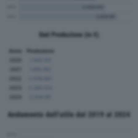
Dati Produzione (in €)
Anno
Produzione
2020
1.425.101
2021
1.615.162
2022
2.078.051
2023
2.303.123
2024
2.619.181
Andamento dell'utile dal 2019 al 2024