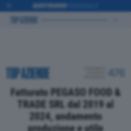
POSIZIONE IN
476
CLASSIFICA
PROVINCIALE
Fatturato PEGASO FOOD &
TRADE SRL dal 2019 al
2024, andamento
produzione e utile