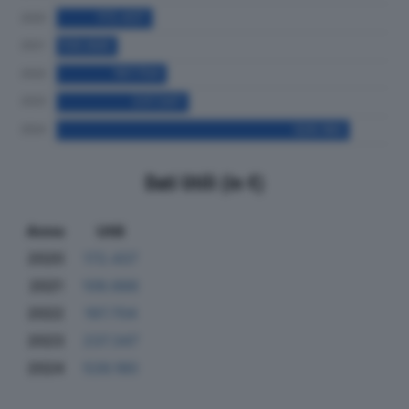
Dati Utili (in €)
Anno
Utili
2020
172.437
2021
109.666
2022
197.704
2023
237.347
2024
526.180