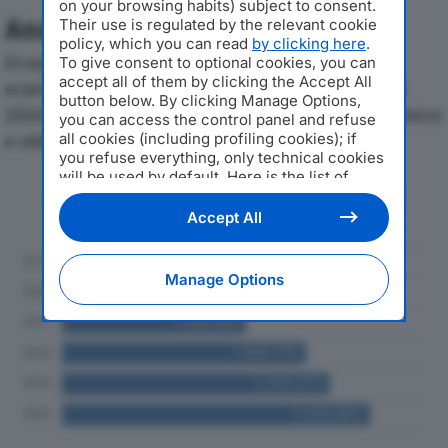
on your browsing habits) subject to consent.
Analisi Economica 2019-2024
Their use is regulated by the relevant cookie
policy, which you can read
by clicking here
.
Di seguito l'andamento dei principali indicatori
To give consent to optional cookies, you can
accept all of them by clicking the Accept All
economici di PEGASO FOOD & TRADE SRLdal 2019 al
button below. By clicking Manage Options,
2024, con particolare attenzione a fatturato, produzione
you can access the control panel and refuse
all cookies (including profiling cookies); if
e utile d'esercizio.
you refuse everything, only technical cookies
will be used by default. Here is the list of
Andamento del fatturato dal 2019
providers
. Cookie consent will be stored and
al 2024
applied also to the other websites of
Accept All
Editoriale Nazionale and their subdomains. By
expressing your choice on this site, you will
therefore not be asked again on other
Manage Options
Editoriale Nazionale websites that use the
same consent management platform (CMP).
You can still modify or withdraw your choice
at any time through the “Privacy Settings”
section.