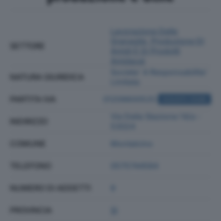
Lavorazione Delle
Granaglie, Produzione Di
SETTORE
Amidi E Di Prodotti
Amidacei
Societa' A Responsabilita'
NATURA GIURIDICA
Limitata
PARTITA IVA
01209600525
ACQUISTA VISURA
Via Della Stazione 14/a -
INDIRIZZO
53024
COMUNE
Montalcino
TELEFONO
0575744584
NUMERO DI ADDETTI
8
PROVINCIA
SI