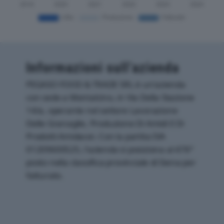
Informazioni sull’azienda
PEGASO FOOD & TRADE SRL è un'azienda
con sede a Montalcino, in Via Della Stazione
14/a, operante nel settore Lavorazione
Delle Granaglie, Produzione Di Amidi E Di
Prodotti Amidacei. Con la partita IVA
01209600525, l'azienda si posiziona al 476°
posto nella classifica provinciale di Siena per
fatturato.