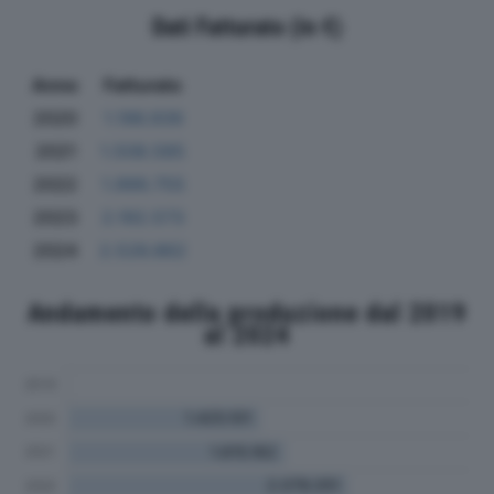
Dati Fatturato (in €)
Anno
Fatturato
2020
1.196.939
2021
1.508.585
2022
1.999.755
2023
2.192.573
2024
2.526.862
Andamento della produzione dal 2019
al 2024