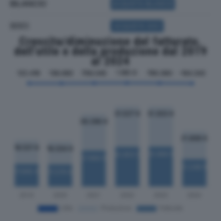
BILANCIO
ACQUISTA BILANCIO
SOCI
ACQUISTA SOCI
Crescita/diminuzione del fatturato,
dell'utile e della produzione dal 2019
al 2024