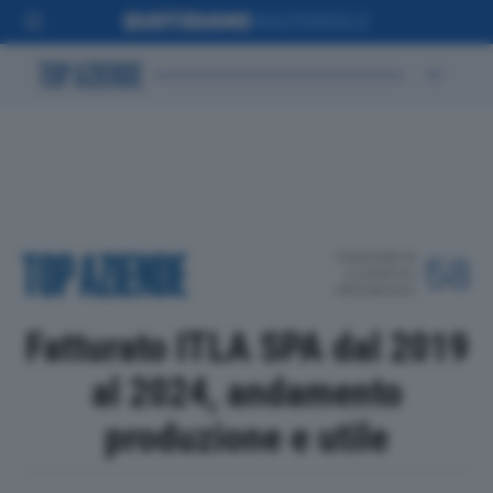
POSIZIONE IN
58
CLASSIFICA
PROVINCIALE
Fatturato ITLA SPA dal 2019
al 2024, andamento
produzione e utile