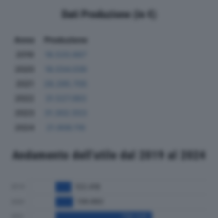
Dati Produzione (in €)
Anno
Produzione
2019
18.520.667
2020
18.034.039
2021
28.295.705
2022
31.527.063
2023
31.302.553
2024
21.908.116
Andamento dell'utile dal 2019 al 2024