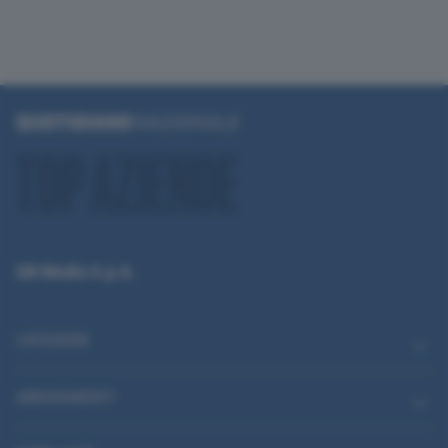
QN Media S.p.A.
CATEGORIE
ABBONAMENTI