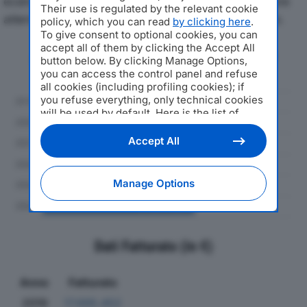
economici di ITLA SPAdal 2019 al 2024, con particolare
Their use is regulated by the relevant cookie
attenzione a fatturato, produzione e utile d'esercizio.
policy, which you can read
by clicking here
.
To give consent to optional cookies, you can
accept all of them by clicking the Accept All
Andamento del fatturato dal 2019
button below. By clicking Manage Options,
al 2024
you can access the control panel and refuse
all cookies (including profiling cookies); if
you refuse everything, only technical cookies
will be used by default. Here is the list of
providers
. Cookie consent will be stored and
applied also to the other websites of
Accept All
Editoriale Nazionale and their subdomains. By
expressing your choice on this site, you will
therefore not be asked again on other
Manage Options
Editoriale Nazionale websites that use the
same consent management platform (CMP).
You can still modify or withdraw your choice
at any time through the “Privacy Settings”
section.
Dati Fatturato (in €)
Anno
Fatturato
2019
17.695.452