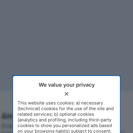
We value your privacy
This website uses cookies: a) necessary
(technical) cookies for the use of the site and
Analisi Economica 2019-2024
related services; b) optional cookies
(analytics and profiling, including third-party
Di seguito l'andamento dei principali indicatori
cookies to show you personalized ads based
on your browsing habits) subject to consent.