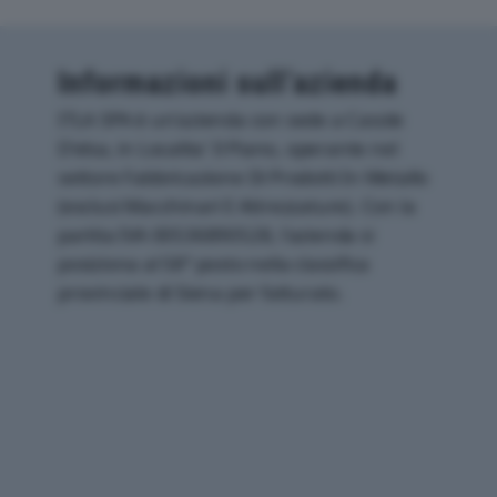
Informazioni sull’azienda
ITLA SPA è un'azienda con sede a Casole
D'elsa, in Localita' Il Piano, operante nel
settore Fabbricazione Di Prodotti In Metallo
(esclusi Macchinari E Attrezzature). Con la
partita IVA 00536890528, l'azienda si
posiziona al 58° posto nella classifica
provinciale di Siena per fatturato.