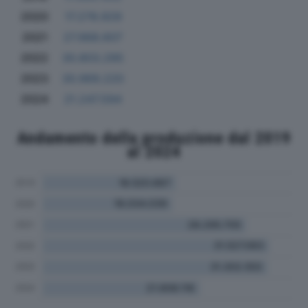
2020
17.278.929
2021
27.968.607
2022
30.803.295
2023
30.969.220
2024
21.247.594
Andamento della produzione dal 2019
al 2024