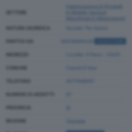
Fabbricazione Di Prodotti
SETTORE
In Metallo (esclusi
Macchinari E Attrezzature)
NATURA GIURIDICA
Societa' Per Azioni
PARTITA IVA
00536890528
ACQUISTA VISURA
INDIRIZZO
Localita' Il Piano - 53031
COMUNE
Casole D'elsa
TELEFONO
0577949007
NUMERO DI ADDETTI
97
PROVINCIA
SI
REGIONE
Toscana