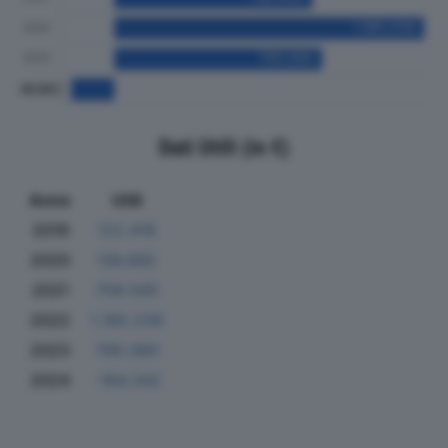
Dati Utili (in €)
Anno
Utili
2019
122.418
2020
136.682
2021
758.045
2022
1.185.239
2023
795.060
2024
-164.342