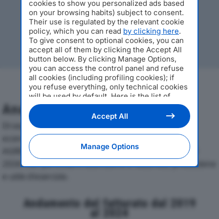
cookies to show you personalized ads based
on your browsing habits) subject to consent.
Their use is regulated by the relevant cookie
policy, which you can read
by clicking here
.
To give consent to optional cookies, you can
accept all of them by clicking the Accept All
button below. By clicking Manage Options,
you can access the control panel and refuse
all cookies (including profiling cookies); if
you refuse everything, only technical cookies
will be used by default. Here is the list of
providers
. Cookie consent will be stored and
Analisi Economica 2019-2024
applied also to the other websites of
Accept All
Editoriale Nazionale and their subdomains. By
Di seguito l'andamento dei principali indicatori
expressing your choice on this site, you will
economici di FATTORIA DELLA TALOSA SOCIETA’
therefore not be asked again on other
Manage Options
AGRICOLA A RESPONSABILITA’ LIMI TATAdal 2019 al
Editoriale Nazionale websites that use the
same consent management platform (CMP).
2024, con particolare attenzione a fatturato, produzione
You can still modify or withdraw your choice
e utile d'esercizio.
at any time through the “Privacy Settings”
section.
Andamento del fatturato dal 2019
al 2024