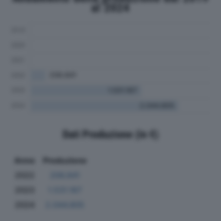
al 2024
Dati Produzione (in €)
Anno
Produzione
2022
206.841
2023
1.531.167
2024
2.044.805