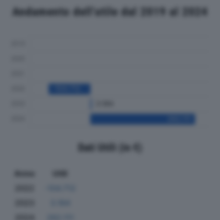
Andamento dell'utile dal 2019 al 2024
Dati Utili (in €)
Anno
Utili
2022
-104.712
2023
3.184
2024
262.111