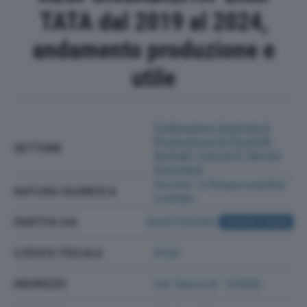
TATA dal 2019 al 2024,
andamento produzione e
utile
Coltivazioni Agricole E
Produzione Di Prodotti
SETTORE
Animali, Caccia E Servizi
Connessi
Societa' A Responsabilita'
NATURA GIURIDICA
Limitata
PARTITA IVA
04411750260
ACQUISTA VISURA
CODICE FISCALE
0126
INDIRIZZO
Via Talosa 8 - 53045