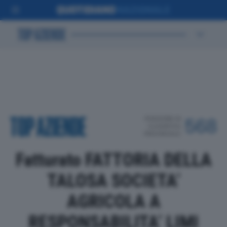
POSIZIONE IN
568
CLASSIFICA
PROVINCIALE
Fatturato FATTORIA DELLA
TALOSA SOCIETA’
AGRICOLA A
RESPONSABILITA’ LIMI