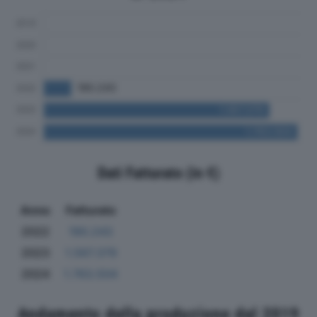
Dati Fatturato (in €)
Anno
Fatturato
2022
190.243
2023
1.567.379
2024
1.763.504
Andamento della produzione dal 2019