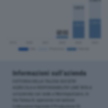
Informazioni sull’azienda
FATTORIA DELLA TALOSA SOCIETA’
AGRICOLA A RESPONSABILITA’ LIMI TATA è
un'azienda con sede a Montepulciano, in
Via Talosa 8, operante nel settore
Coltivazioni Agricole E Produzione Di