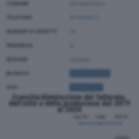
COMUNE
Montepulciano
TELEFONO
0578758277
NUMERO DI ADDETTI
20
PROVINCIA
SI
REGIONE
Toscana
BILANCIO
ACQUISTA BILANCIO
SOCI
ACQUISTA SOCI
Crescita/diminuzione del fatturato,
dell'utile e della produzione dal 2019
al 2024