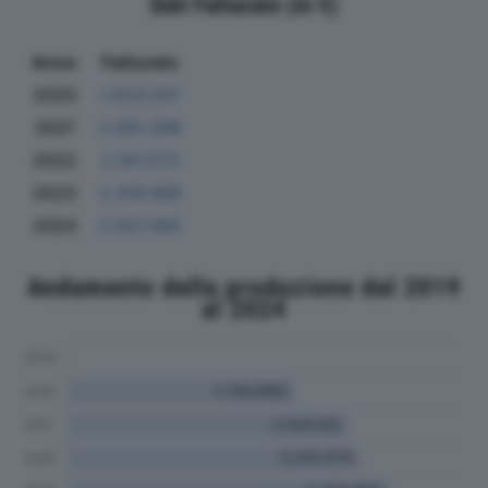
Dati Fatturato (in €)
Anno
Fatturato
2020
1.624.207
2021
2.091.298
2022
2.197.573
2023
2.416.989
2024
2.557.485
Andamento della produzione dal 2019
al 2024