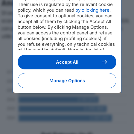
Analisi Economica 2019-2024
Their use is regulated by the relevant cookie
policy, which you can read
by clicking here
.
Di seguito l'andamento dei principali indicatori
To give consent to optional cookies, you can
economici di CASA DELLO SPORT 2 SRLdal 2019 al 2024,
accept all of them by clicking the Accept All
button below. By clicking Manage Options,
con particolare attenzione a fatturato, produzione e
you can access the control panel and refuse
utile d'esercizio.
all cookies (including profiling cookies); if
you refuse everything, only technical cookies
will be used by default. Here is the list of
Andamento del fatturato dal 2019
providers
. Cookie consent will be stored and
al 2024
applied also to the other websites of
Accept All
Editoriale Nazionale and their subdomains. By
expressing your choice on this site, you will
therefore not be asked again on other
Manage Options
Editoriale Nazionale websites that use the
same consent management platform (CMP).
You can still modify or withdraw your choice
at any time through the “Privacy Settings”
section.