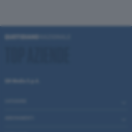
QN Media S.p.A.
CATEGORIE
ABBONAMENTI