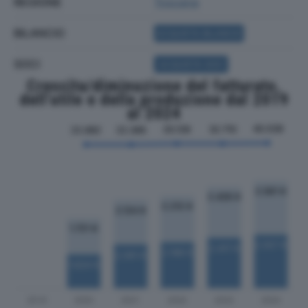
REGIONE
Toscana
BILANCIO
ACQUISTA BILANCIO
SOCI
ACQUISTA SOCI
Crescita/diminuzione del fatturato,
dell'utile e della produzione dal 2019
al 2024