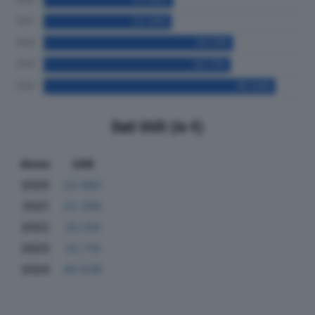
Dati Utili (in €)
Anno
Utili
2020
22.682
2021
22.395
2022
33.128
2023
32.710
2024
40.539