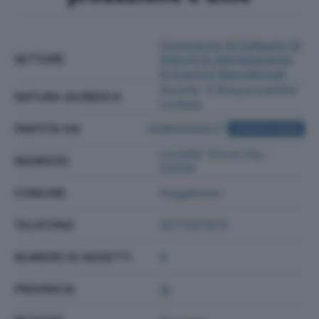
Commercio Al Dettaglio Di
SETTORE
Articoli Di Abbigliamento
In Esercizi Specializzati
Societa' A Responsabilita'
NATURA GIURIDICA
Limitata
PARTITA IVA
00895930527
ACQUISTA VISURA
Localita' Drove 2/g -
INDIRIZZO
53036
COMUNE
Poggibonsi
TELEFONO
0577937870
NUMERO DI ADDETTI
9
PROVINCIA
SI