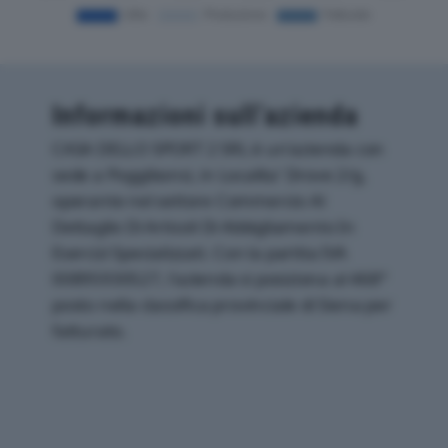
Informazioni sull’azienda
CASA DELLO SPORT 2 SRL è un'azienda con
sede a Poggibonsi, in Localita' Drove 2/g,
operante nel settore Commercio Al
Dettaglio Di Articoli Di Abbigliamento In
Esercizi Specializzati. Con la partita IVA
00895930527, l'azienda si posiziona al 468°
posto nella classifica provinciale di Siena per
fatturato.