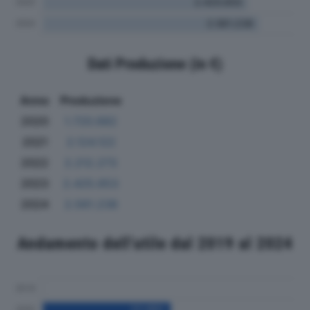
Dati Produzione (in €)
Anno
Produzione
2020
1.720.682
2021
2.124.122
2022
2.212.273
2023
2.425.653
2024
2.561.238
Andamento dell'utile dal 2019 al 2024