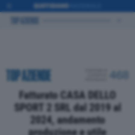
POSIZIONE IN
468
CLASSIFICA
PROVINCIALE
Fatturato CASA DELLO
SPORT 2 SRL dal 2019 al
2024, andamento
produzione e utile