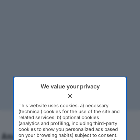
We value your privacy
This website uses cookies: a) necessary
(technical) cookies for the use of the site and
related services; b) optional cookies
(analytics and profiling, including third-party
cookies to show you personalized ads based
Analisi Economica 2019-2024
on your browsing habits) subject to consent.