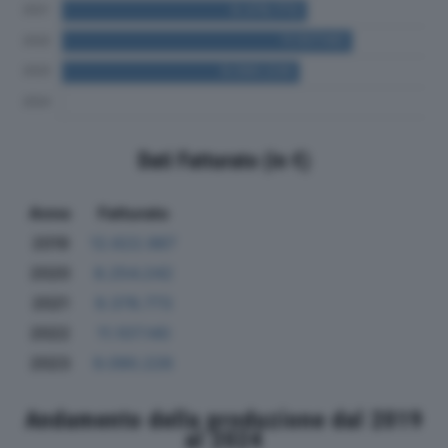
Dati Fatturato (in €)
Anno
Fatturato
2019
12.622.987
2020
8.254.242
2021
9.378.773
2022
11.107.140
2023
9.090.226
Andamento della produzione dal 2019
al 2024