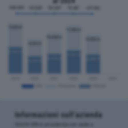
al 2024
Informazioni sull’azienda
NALYA SPA è un'azienda con sede a