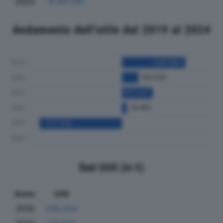
2023
9.401.691
Andamento dell'utile dal 2019 al 2024
Dati Utili (in €)
Anno
Utili
2019
208.564