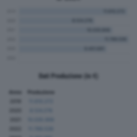
Dati Produzione (in €)
Anno
Produzione
2019
11.610.272
2020
8.124.278
2021
10.035.906
2022
11.789.536