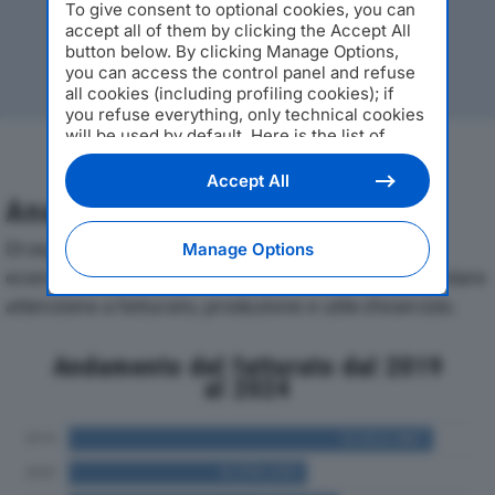
To give consent to optional cookies, you can
accept all of them by clicking the Accept All
button below. By clicking Manage Options,
you can access the control panel and refuse
all cookies (including profiling cookies); if
you refuse everything, only technical cookies
will be used by default. Here is the list of
providers
. Cookie consent will be stored and
applied also to the other websites of
Accept All
Editoriale Nazionale and their subdomains. By
Analisi Economica 2019-2024
expressing your choice on this site, you will
therefore not be asked again on other
Di seguito l'andamento dei principali indicatori
Manage Options
Editoriale Nazionale websites that use the
economici di NALYA SPAdal 2019 al 2024, con particolare
same consent management platform (CMP).
attenzione a fatturato, produzione e utile d'esercizio.
You can still modify or withdraw your choice
at any time through the “Privacy Settings”
section.
Andamento del fatturato dal 2019
al 2024