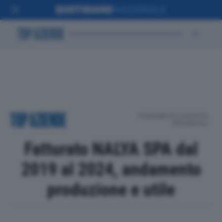
POSIZIONE IN CLASSIFICA
PROVINCIALE
Fatturato NALYA SPA dal
2019 al 2024, andamento
produzione e utile