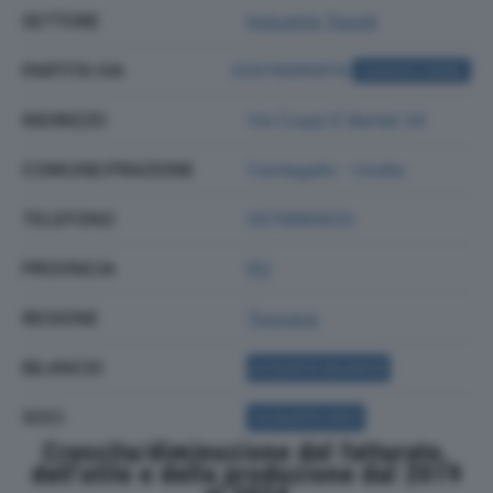
SETTORE
Industrie Tessili
PARTITA IVA
02074090974
ACQUISTA VISURA
INDIRIZZO
Via Coppi E Bartali 34
COMUNE/FRAZIONE
Cantagallo - Usella
TELEFONO
0574980633
PROVINCIA
PO
REGIONE
Toscana
BILANCIO
ACQUISTA BILANCIO
SOCI
ACQUISTA SOCI
Crescita/diminuzione del fatturato,
dell'utile e della produzione dal 2019