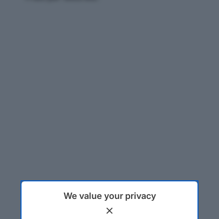
We value your privacy