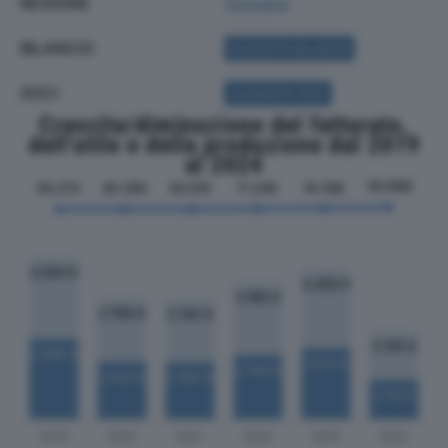
REGIONE
Toscana
BILANCIO
ACQUISTA BILANCIO
SOCI
ACQUISTA SOCI
Crescita/diminuzione del fatturato,
dell'utile e della produzione dal 2019
al 2024