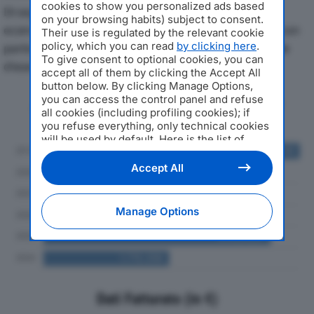
cookies to show you personalized ads based
Di seguito l'andamento dei principali indicatori
on your browsing habits) subject to consent.
economici di EURTEXTILECITY SRLdal 2019 al 2024, con
Their use is regulated by the relevant cookie
policy, which you can read
by clicking here
.
particolare attenzione a fatturato, produzione e utile
To give consent to optional cookies, you can
d'esercizio.
accept all of them by clicking the Accept All
button below. By clicking Manage Options,
you can access the control panel and refuse
Andamento del fatturato dal 2019
all cookies (including profiling cookies); if
al 2024
you refuse everything, only technical cookies
will be used by default. Here is the list of
providers
. Cookie consent will be stored and
applied also to the other websites of
Accept All
Editoriale Nazionale and their subdomains. By
expressing your choice on this site, you will
therefore not be asked again on other
Manage Options
Editoriale Nazionale websites that use the
same consent management platform (CMP).
You can still modify or withdraw your choice
at any time through the “Privacy Settings”
section.
Dati Fatturato (in €)