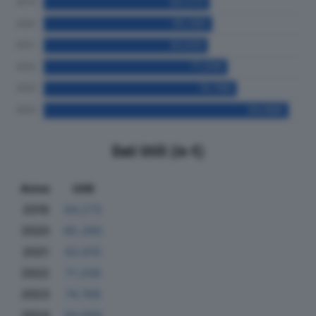
Dati Utili (in €)
Anno
Utili
2019
64.273
2020
65.280
2021
63.615
2022
71.208
2023
74.768
2024
94.868