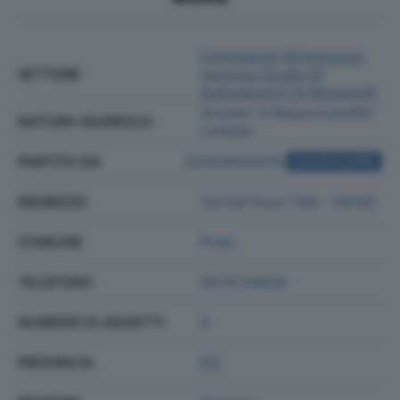
Commercio All'ingrosso
SETTORE
(escluso Quello Di
Autoveicoli E Di Motocicli)
Societa' A Responsabilita'
NATURA GIURIDICA
Limitata
PARTITA IVA
02434930976
ACQUISTA VISURA
INDIRIZZO
Via Dei Fossi 14/b - 59100
COMUNE
Prato
TELEFONO
0574734639
NUMERO DI ADDETTI
9
PROVINCIA
PO