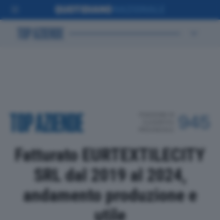
POSIZIONE IN
945
CLASSIFICA
PROVINCIALE
Fatturato EURTEXTILECITY
SRL dal 2019 al 2024,
andamento produzione e
utile