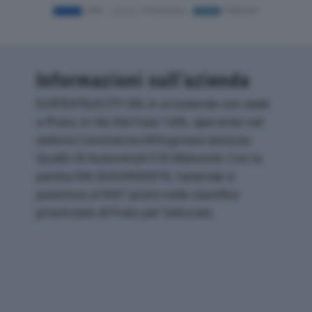
Informazioni sull’azienda
EURTEXTILECITY SRL è un'azienda con sede
a Prato, in Via Dei Fossi 14/b, operante nel
settore Commercio All'ingrosso (escluso
Quello Di Autoveicoli E Di Motocicli). Con la
partita IVA 02434930976, l'azienda si
posiziona al 945° posto nella classifica
provinciale di Prato per fatturato.