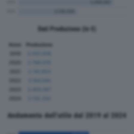
Dati Produzione (in €)
Anno
Produzione
2019
3.563.938
2020
2.769.078
2021
2.741.653
2022
3.184.594
2023
3.459.087
2024
2.135.334
Andamento dell'utile dal 2019 al 2024