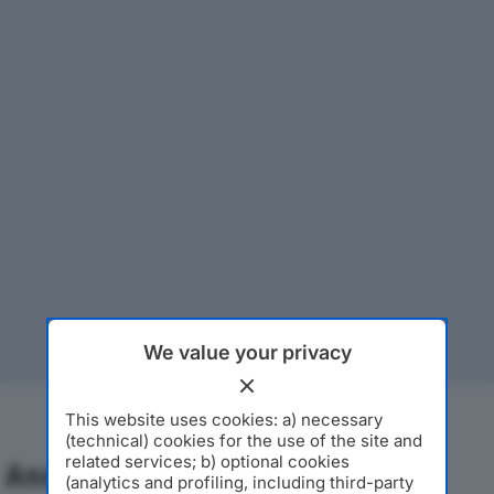
We value your privacy
This website uses cookies: a) necessary
(technical) cookies for the use of the site and
related services; b) optional cookies
Analisi Economica 2019-2024
(analytics and profiling, including third-party