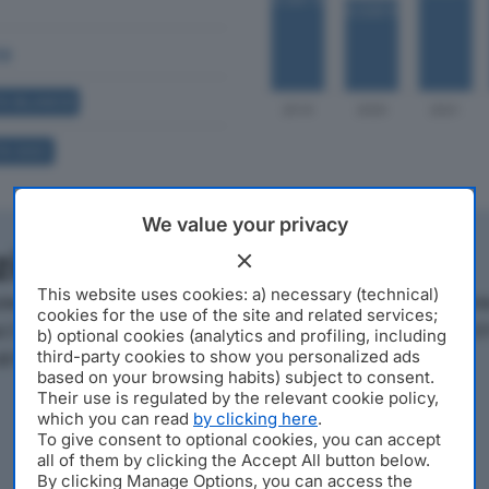
na
A BILANCIO
A SOCI
We value your privacy
azienda
This website uses cookies: a) necessary (technical)
nda con sede a Prato, in Via Galcianese 21/h 4, operante 
cookies for the use of the site and related services;
si I Preparati Antidetonanti E Antigelo). Con la partita IVA 
b) optional cookies (analytics and profiling, including
third-party cookies to show you personalized ads
di Prato per fatturato.
based on your browsing habits) subject to consent.
Their use is regulated by the relevant cookie policy,
which you can read
by clicking here
.
To give consent to optional cookies, you can accept
all of them by clicking the Accept All button below.
By clicking Manage Options, you can access the