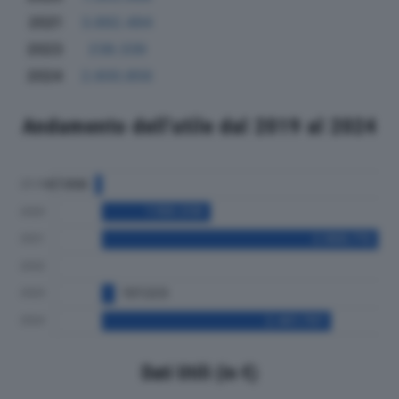
2021
3.892.494
2023
238.339
2024
2.600.856
Andamento dell'utile dal 2019 al 2024
Dati Utili (in €)