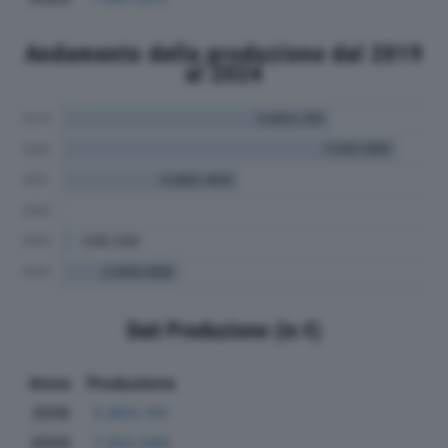
Andamento della produzione dal 2019
al 2024
Dati Produzione (in €)
Anno
Produzione
2019
5.903.761
2020
7.353.569