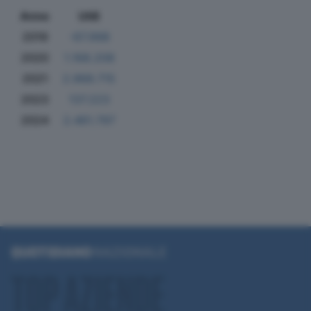
Anno
Utili
2019
-67.998
2020
1.168.208
2021
2.968.715
2023
137.223
2024
2.461.797