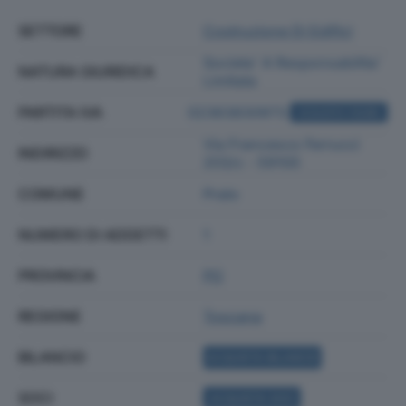
SETTORE
Costruzione Di Edifici
Societa' A Responsabilita'
NATURA GIURIDICA
Limitata
PARTITA IVA
02363830973
ACQUISTA VISURA
Via Francesco Ferrucci
INDIRIZZO
203/c - 59100
COMUNE
Prato
NUMERO DI ADDETTI
1
PROVINCIA
PO
REGIONE
Toscana
BILANCIO
ACQUISTA BILANCIO
SOCI
ACQUISTA SOCI