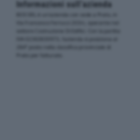
Informazioni sull’azienda
BOS SRL è un'azienda con sede a Prato, in
Via Francesco Ferrucci 203/c, operante nel
settore Costruzione Di Edifici. Con la partita
IVA 02363830973, l'azienda si posiziona al
284° posto nella classifica provinciale di
Prato per fatturato.