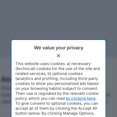
We value your privacy
This website uses cookies: a) necessary
(technical) cookies for the use of the site and
related services; b) optional cookies
Analisi Economica 2019-2024
(analytics and profiling, including third-party
cookies to show you personalized ads based
Di seguito l'andamento dei principali indicatori
on your browsing habits) subject to consent.
Their use is regulated by the relevant cookie
economici di BOS SRLdal 2019 al 2024, con particolare
policy, which you can read
by clicking here
.
attenzione a fatturato, produzione e utile d'esercizio.
To give consent to optional cookies, you can
accept all of them by clicking the Accept All
button below. By clicking Manage Options,
Andamento del fatturato dal 2019