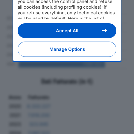
you can access the control panel and refuse
al 2024
all cookies (including profiling cookies); if
you refuse everything, only technical cookies
will be used by default. Here is the list of
providers
. Cookie consent will be stored and
applied also to the other websites of
Accept All
Editoriale Nazionale and their subdomains. By
expressing your choice on this site, you will
therefore not be asked again on other
Manage Options
Editoriale Nazionale websites that use the
same consent management platform (CMP).
You can still modify or withdraw your choice
at any time through the “Privacy Settings”
section.
Dati Fatturato (in €)
Anno
Fatturato
2020
8.333.227
2021
7.616.200
2023
323.945
2024
7.097.322