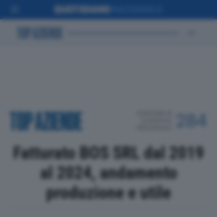
POSIZIONE IN
284
CLASSIFICA
PROVINCIALE
Fatturato BOS SRL dal 2019
al 2024, andamento
produzione e utile