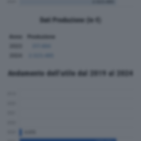
Dati Produzione (in €)
Anno
Produzione
2023
317.494
2024
2.523.485
Andamento dell'utile dal 2019 al 2024