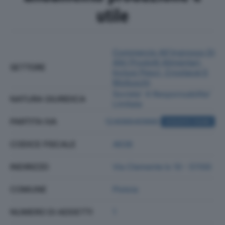
utile
Commercio All'ingrosso Di
Altri Prodotti Alimentari,
SETTORE
Inclusi Pesci, Crostacei E
Molluschi
Societa' A Responsabilita'
NATURA GIURIDICA
Limitata
PARTITA IVA
12406640966
ACQUISTA VISURA
CODICE FISCALE
4638
INDIRIZZO
Via Clemente Ix 10 - 51100
COMUNE
Pistoia
NUMERO DI ADDETTI
1