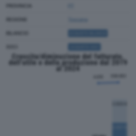
PROVINCIA
PT
REGIONE
Toscana
BILANCIO
ACQUISTA BILANCIO
SOCI
ACQUISTA SOCI
Crescita/diminuzione del fatturato,
dell'utile e della produzione dal 2019
al 2024