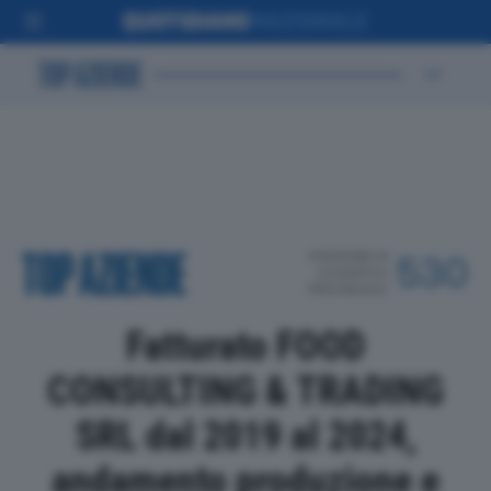
POSIZIONE IN
530
CLASSIFICA
PROVINCIALE
Fatturato FOOD
CONSULTING & TRADING
SRL dal 2019 al 2024,
andamento produzione e