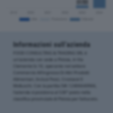
Informazioni sull’azienda
FOOD CONSULTING & TRADING SRL è
un'azienda con sede a Pistoia, in Via
Clemente Ix 10, operante nel settore
Commercio All'ingrosso Di Altri Prodotti
Alimentari, Inclusi Pesci, Crostacei E
Molluschi. Con la partita IVA 12406640966,
l'azienda si posiziona al 530° posto nella
classifica provinciale di Pistoia per fatturato.