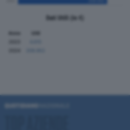
Dati Utili (in €)
Anno
Utili
2023
4.615
2024
209.952