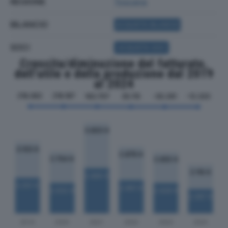
REGIONE
Toscana
BILANCIO
ACQUISTA BILANCIO
SOCI
ACQUISTA SOCI
Crescita/diminuzione del fatturato,
dell'utile e della produzione dal 2019
al 2024