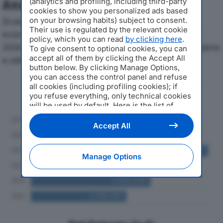
(analytics and profiling, including third-party
Analisi Economica 2019-2024
cookies to show you personalized ads based
on your browsing habits) subject to consent.
Di seguito l'andamento dei principali indicatori
Their use is regulated by the relevant cookie
economici di DANTI GIAMPIERO & C. SRLdal 2019 al
policy, which you can read
by clicking here
.
2024, con particolare attenzione a fatturato, produzione
To give consent to optional cookies, you can
accept all of them by clicking the Accept All
e utile d'esercizio.
button below. By clicking Manage Options,
you can access the control panel and refuse
Andamento del fatturato dal 2019
all cookies (including profiling cookies); if
al 2024
you refuse everything, only technical cookies
will be used by default. Here is the list of
providers
. Cookie consent will be stored and
applied also to the other websites of
Accept All
Editoriale Nazionale and their subdomains. By
expressing your choice on this site, you will
therefore not be asked again on other
Manage Options
Editoriale Nazionale websites that use the
same consent management platform (CMP).
You can still modify or withdraw your choice
at any time through the “Privacy Settings”
section.