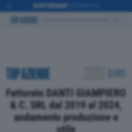
POSIZIONE IN
595
CLASSIFICA
PROVINCIALE
Fatturato DANTI GIAMPIERO
& C. SRL dal 2019 al 2024,
andamento produzione e
utile