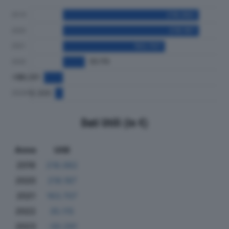
Dati Utili (in €)
Anno
Utili
2019
218.062
2020
218.187
2021
163.707
2022
35.115
2023
-30.291