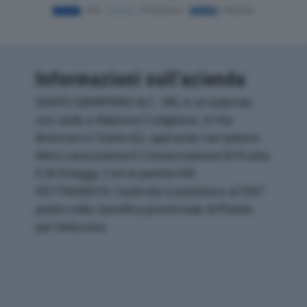
Informazioni sull’azienda
DANTI GIAMPIERO & C. SRL è un'azienda
con sede a Abetone Cutigliano, in Via
Brennero I Tratto 62, operante nel settore
Altra Lavorazione E Conservazione Di Frutta
E Di Ortaggi. Con la partita IVA
00174640474, l'azienda si posiziona al 595°
posto nella classifica provinciale di Pistoia
per fatturato.