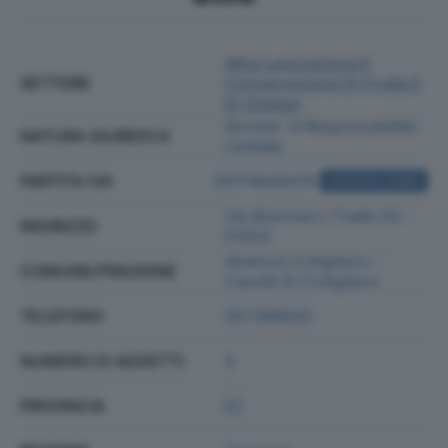
Altra Lavorazione E
SETTORE
Conservazione Di Frutta E
Di Ortaggi
Societa' A Responsabilita'
NATURA GIURIDICA
Limitata
PARTITA IVA
00174640474
ACQUISTA VISURA
Via Brennero I Tratto 62 -
INDIRIZZO
51024
Abetone Cutigliano -
COMUNE/FRAZIONE
Casotti Di Cutigliano
TELEFONO
057368025
NUMERO DI ADDETTI
9
PROVINCIA
PT