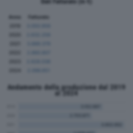
Dati Fatturato (in €)
Anno
Fatturato
2019
3.050.958
2020
2.632.258
2021
3.889.379
2022
2.860.807
2023
2.628.038
2024
2.096.651
Andamento della produzione dal 2019
al 2024