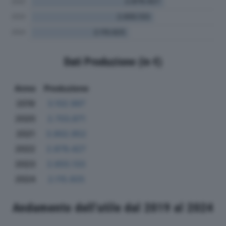
Dati Produzione (in €)
Anno
Produzione
2019
3.102.997
2020
2.703.871
2021
3.902.952
2022
2.879.427
2023
2.655.133
2024
2.115.925
Andamento dell'utile dal 2019 al 2024