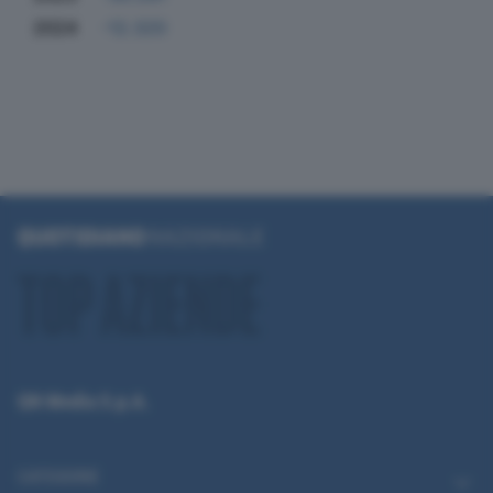
2024
-12.320
QN Media S.p.A.
CATEGORIE