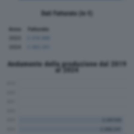
Dati Fatturato (in €)
Anno
Fatturato
2023
2.374.399
2024
2.362.251
Andamento della produzione dal 2019
al 2024