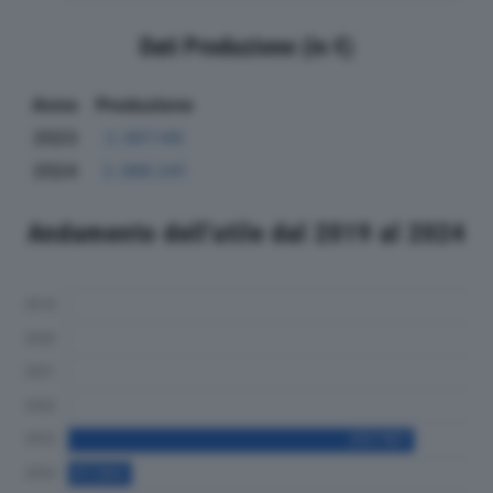
Dati Produzione (in €)
Anno
Produzione
2023
2.397.145
2024
2.386.241
Andamento dell'utile dal 2019 al 2024