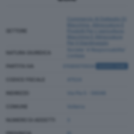
Commercio Al Dettaglio Di
Macchine, Attrezzature E
SETTORE
Prodotti Per L'agricoltura;
Macchine E Attrezzature
Per Il Giardinaggio
Societa' A Responsabilita'
NATURA GIURIDICA
Limitata
PARTITA IVA
01580070504
ACQUISTA VISURA
CODICE FISCALE
47524
INDIRIZZO
Via Pia 5 - 56048
COMUNE
Volterra
NUMERO DI ADDETTI
3
PROVINCIA
PI