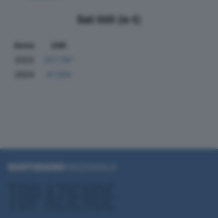
Dati Utili (in €)
Anno
Utili
2023
257.787
2024
47.284