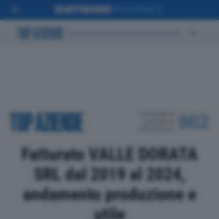
POSIZIONE IN
862
CLASSIFICA
PROVINCIALE
Fatturato VALLE DORATA
SRL dal 2019 al 2024,
andamento produzione e
utile