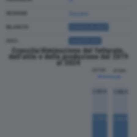
REGIONE
Toscana
BILANCIO
ACQUISTA BILANCIO
SOCI
ACQUISTA SOCI
Crescita/diminuzione del fatturato,
dell'utile e della produzione dal 2019
al 2024