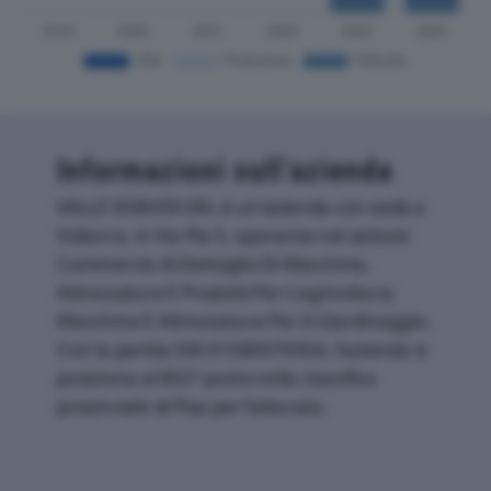
Informazioni sull’azienda
VALLE DORATA SRL è un'azienda con sede a
Volterra, in Via Pia 5, operante nel settore
Commercio Al Dettaglio Di Macchine,
Attrezzature E Prodotti Per L'agricoltura;
Macchine E Attrezzature Per Il Giardinaggio.
Con la partita IVA 01580070504, l'azienda si
posiziona al 862° posto nella classifica
provinciale di Pisa per fatturato.