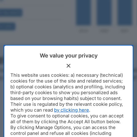
A BILANCIO
A SOCI
We value your privacy
azienda
zienda con sede a Pontedera, in Via Toscana 49, operan
This website uses cookies: a) necessary (technical)
on la partita IVA 01663840500, l'azienda si posiziona al 809° 
cookies for the use of the site and related services;
b) optional cookies (analytics and profiling, including
third-party cookies to show you personalized ads
based on your browsing habits) subject to consent.
Their use is regulated by the relevant cookie policy,
which you can read
by clicking here
.
To give consent to optional cookies, you can accept
all of them by clicking the Accept All button below.
By clicking Manage Options, you can access the
control panel and refuse all cookies (including