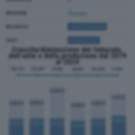
REGIONE
Toscana
BILANCIO
ACQUISTA BILANCIO
SOCI
ACQUISTA SOCI
Crescita/diminuzione del fatturato,
dell'utile e della produzione dal 2019
al 2024