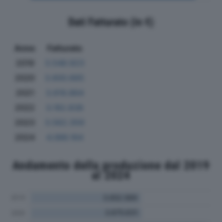
Dati Fatturato (in €)
Anno
Fatturato
2019
3.548.923
2020
3.600.665
2021
3.619.864
2022
3.192.838
2023
3.562.359
2024
4.088.164
Andamento della produzione dal 2019
al 2024