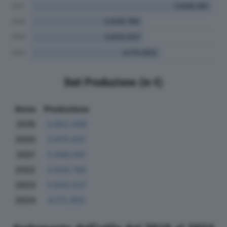
Dati Produzione (in €)
Anno
Produzione
2019
3.652.569
2020
3.675.631
2021
5.846.581
2022
3.628.785
2023
3.633.537
2024
4.172.803