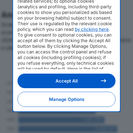
related services; b) optional cookies
(analytics and profiling, including third-party
cookies to show you personalized ads based
Analisi Economica 2019-2024
on your browsing habits) subject to consent.
Their use is regulated by the relevant cookie
Di seguito l'andamento dei principali indicatori
policy, which you can read
by clicking here
.
economici di STEFI ILLUMINAZIONE SRLdal 2019 al
To give consent to optional cookies, you can
2024, con particolare attenzione a fatturato, produzione
accept all of them by clicking the Accept All
button below. By clicking Manage Options,
e utile d'esercizio.
you can access the control panel and refuse
all cookies (including profiling cookies); if
Andamento del fatturato dal 2019
you refuse everything, only technical cookies
will be used by default. Here is the list of
al 2024
providers
. Cookie consent will be stored and
applied also to the other websites of
Accept All
Editoriale Nazionale and their subdomains. By
expressing your choice on this site, you will
therefore not be asked again on other
Manage Options
Editoriale Nazionale websites that use the
same consent management platform (CMP).
You can still modify or withdraw your choice
at any time through the “Privacy Settings”
section.