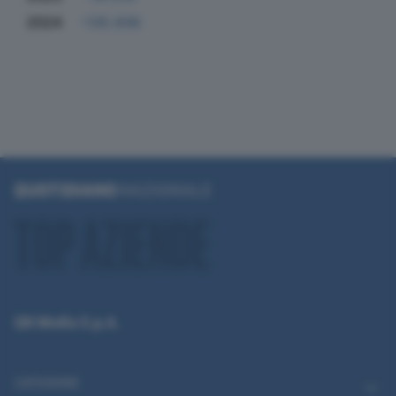
2024
-135.936
QN Media S.p.A.
CATEGORIE