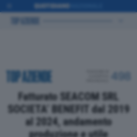
POSIZIONE IN
498
CLASSIFICA
PROVINCIALE
Fatturato SEACOM SRL
SOCIETA’ BENEFIT dal 2019
al 2024, andamento
produzione e utile