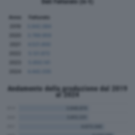
Dati Fatturato (in €)
Anno
Fatturato
2019
3.842.084
2020
3.769.959
2021
4.521.600
2022
5.121.672
2023
5.650.141
2024
4.442.035
Andamento della produzione dal 2019
al 2024