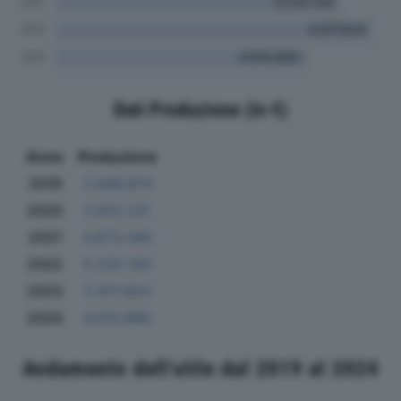
Dati Produzione (in €)
Anno
Produzione
2019
3.846.874
2020
3.812.231
2021
4.673.340
2022
5.232.130
2023
5.817.824
2024
4.610.680
Andamento dell'utile dal 2019 al 2024