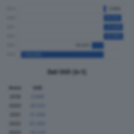
Dati Utili (in €)
Anno
Utili
2019
3.899
2020
29.031
2021
31.438
2022
32.063
2023
-19.520