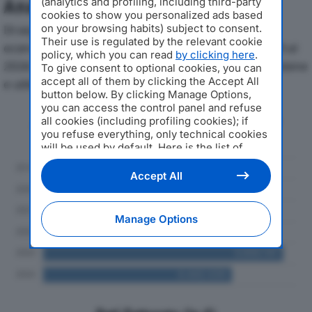
(analytics and profiling, including third-party
Analisi Economica 2019-2024
cookies to show you personalized ads based
on your browsing habits) subject to consent.
Di seguito l'andamento dei principali indicatori
Their use is regulated by the relevant cookie
economici di SEACOM SRL SOCIETA’ BENEFITdal 2019 al
policy, which you can read
by clicking here
.
2024, con particolare attenzione a fatturato, produzione
To give consent to optional cookies, you can
accept all of them by clicking the Accept All
e utile d'esercizio.
button below. By clicking Manage Options,
you can access the control panel and refuse
Andamento del fatturato dal 2019
all cookies (including profiling cookies); if
al 2024
you refuse everything, only technical cookies
will be used by default. Here is the list of
providers
. Cookie consent will be stored and
applied also to the other websites of
Accept All
Editoriale Nazionale and their subdomains. By
expressing your choice on this site, you will
therefore not be asked again on other
Manage Options
Editoriale Nazionale websites that use the
same consent management platform (CMP).
You can still modify or withdraw your choice
at any time through the “Privacy Settings”
section.