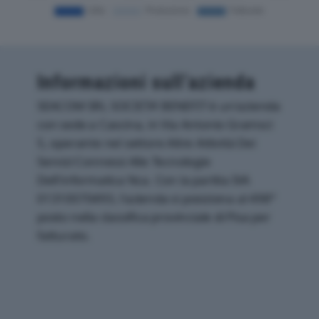
Informazioni sull’azienda
SEACOM SRL SOCIETA’ BENEFIT è un'azienda
con sede a Cascina, in Via Antonio Gramsci
5, operante nel settore Altre Attività Dei
Servizi Connessi Alle Tecnologie
Dell'informatica Nca. Con la partita IVA
01310070493, l'azienda si posiziona al 498°
posto nella classifica provinciale di Pisa per
fatturato.