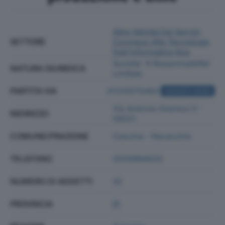
Altre Attività Dei Servizi
SETTORE
Connessi Alle Tecnologie
Dell'informatica Nca
Societa' A Responsabilita'
NATURA GIURIDICA
Limitata
PARTITA IVA
01310070493
ACQUISTA VISURA
Via Antonio Gramsci 5 -
INDIRIZZO
56021
COMUNE/FRAZIONE
Cascina - Navacchio
TELEFONO
0500984020
NUMERO DI ADDETTI
32
PROVINCIA
PI