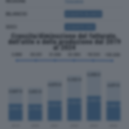
REGIONE
Toscana
BILANCIO
ACQUISTA BILANCIO
SOCI
ACQUISTA SOCI
Crescita/diminuzione del fatturato,
dell'utile e della produzione dal 2019
al 2024