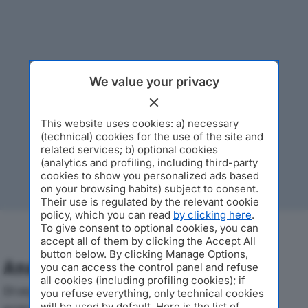
We value your privacy
This website uses cookies: a) necessary
(technical) cookies for the use of the site and
related services; b) optional cookies
(analytics and profiling, including third-party
cookies to show you personalized ads based
on your browsing habits) subject to consent.
Their use is regulated by the relevant cookie
policy, which you can read
by clicking here
.
To give consent to optional cookies, you can
accept all of them by clicking the Accept All
button below. By clicking Manage Options,
Analisi Economica 2019-2024
you can access the control panel and refuse
all cookies (including profiling cookies); if
Di seguito l'andamento dei principali indicatori
you refuse everything, only technical cookies
will be used by default. Here is the list of