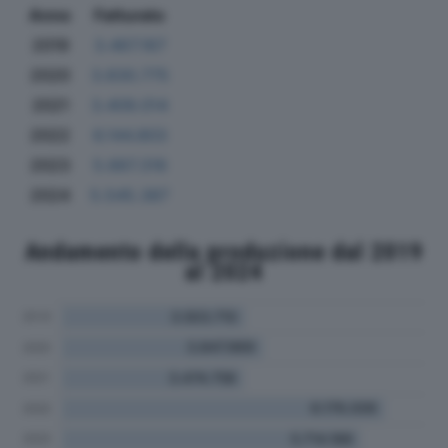
Anno
Fatturato
2019
3.467.167
2020
3.830.775
2021
3.409.014
2022
6.144.803
2023
5.667.316
2024
5.545.387
Andamento della produzione dal 2019
al 2024