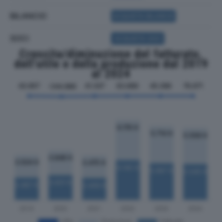
BILANCIO
ACQUISTA BILANCIO
SOCI
ACQUISTA SOCI
Crescita/diminuzione del fatturato,
dell'utile e della produzione dal 2019
al 2024