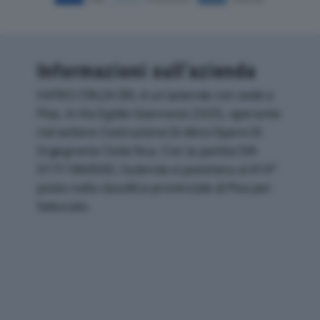
Informazioni sull’azienda
HATKO ITALIA SRL è un'azienda con sede a
Pisa, in Via Egidio Giannessi 23/25, operante
nel settore Costruzione Di Altre Opere Di
Ingegneria Civile Nca. Con la partita IVA
01711860500, l'azienda si posiziona al 414°
posto nella classifica provinciale di Pisa per
fatturato.