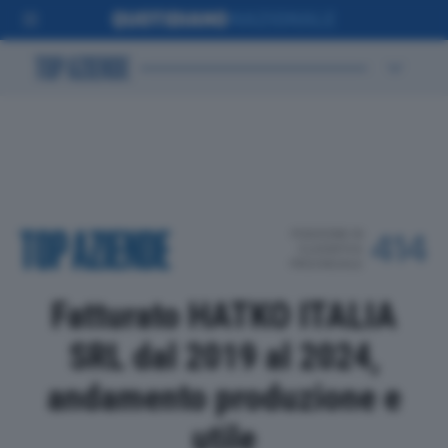
POSIZIONE IN
414
CLASSIFICA
PROVINCIALE
Fatturato HATKO ITALIA
SRL dal 2019 al 2024,
andamento produzione e
utile