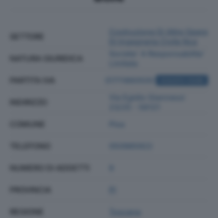
Costruzione Di Altre Opere
SETTORE
Di Ingegneria Civile Nca
Societa' A Responsabilita'
NATURA GIURIDICA
Limitata
PARTITA IVA
01711860500
ACQUISTA VISURA
Via Egidio Giannessi
INDIRIZZO
23/25 - 56121
COMUNE
Pisa
TELEFONO
050985922
NUMERO DI ADDETTI
8
PROVINCIA
PI
REGIONE
Toscana