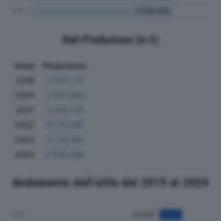
Dati Produzione (in €)
Anno
Produzione
2019
3.503.710
2020
3.847.969
2021
3.474.758
2022
6.176.006
2023
5.714.188
2024
5.558.266
Andamento dell'utile dal 2019 al 2024