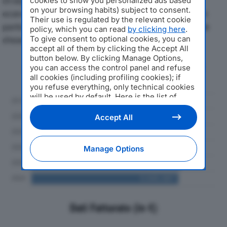
Di seguito l'andamento dei principali indicatori
cookies to show you personalized ads based
on your browsing habits) subject to consent.
economici di HATKO ITALIA SRLdal 2019 al 2024, con
Their use is regulated by the relevant cookie
particolare attenzione a fatturato, produzione e utile
policy, which you can read
by clicking here
.
To give consent to optional cookies, you can
d'esercizio.
accept all of them by clicking the Accept All
button below. By clicking Manage Options,
Andamento del fatturato dal 2019
you can access the control panel and refuse
al 2024
all cookies (including profiling cookies); if
you refuse everything, only technical cookies
will be used by default. Here is the list of
providers
. Cookie consent will be stored and
applied also to the other websites of
Accept All
Editoriale Nazionale and their subdomains. By
expressing your choice on this site, you will
therefore not be asked again on other
Manage Options
Editoriale Nazionale websites that use the
same consent management platform (CMP).
You can still modify or withdraw your choice
at any time through the “Privacy Settings”
section.
Dati Fatturato (in €)