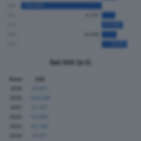
Dati Utili (in €)
Anno
Utili
2019
43.957
2020
-244.986
2021
41.337
2022
63.689
2023
45.096
2024
76.671