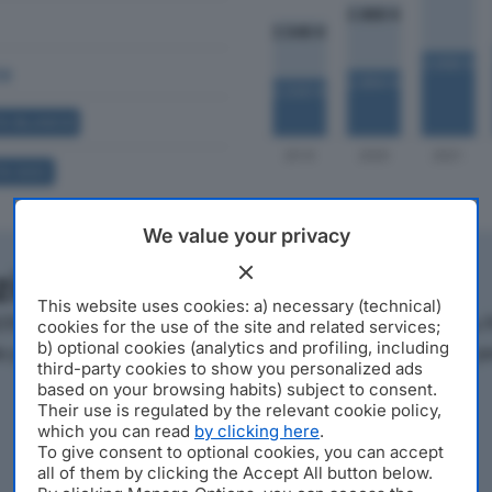
na
A BILANCIO
A SOCI
We value your privacy
azienda
This website uses cookies: a) necessary (technical)
I INTEGRATI PER L’ACCESSO è un'azienda con sede a Pisa
cookies for the use of the site and related services;
b) optional cookies (analytics and profiling, including
 partita IVA 01951400504, l'azienda si posiziona al 381° pos
third-party cookies to show you personalized ads
based on your browsing habits) subject to consent.
Their use is regulated by the relevant cookie policy,
which you can read
by clicking here
.
To give consent to optional cookies, you can accept
all of them by clicking the Accept All button below.