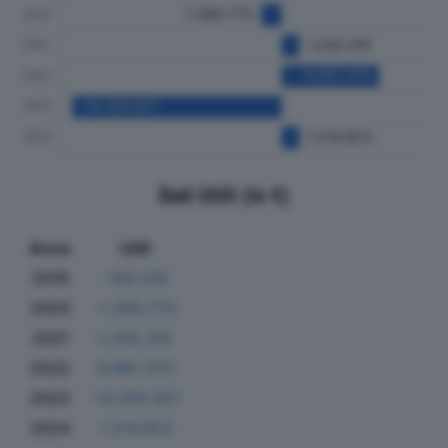
Dati Utili (in €)
Anno
Utili
2019
-100.016
2020
-1.380.773
2021
1.202.315
2022
6.661.370
2023
-14.305.821
2024
1.214.823