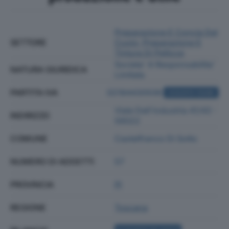
Preparazione E Concia Del
SETTORE
Cuoio; Preparazione E
Tintura Di Pellicce
Societa' A Responsabilita'
NATURA GIURIDICA
Limitata
PARTITA IVA
02184430508
ACQUISTA VISURA
Viale Dell'industria 41/43 -
INDIRIZZO
56022
COMUNE
Castelfranco Di Sotto
NUMERO DI ADDETTI
57
PROVINCIA
PI
REGIONE
Toscana