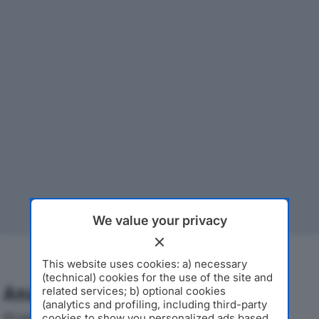
We value your privacy
This website uses cookies: a) necessary
(technical) cookies for the use of the site and
Analisi Economica 2019-2024
related services; b) optional cookies
(analytics and profiling, including third-party
Di seguito l'andamento dei principali indicatori
cookies to show you personalized ads based