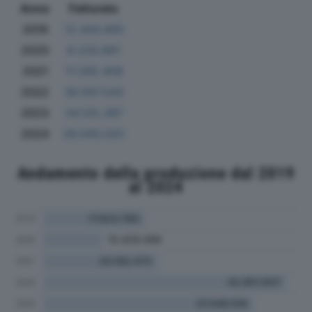
Anno
Fatturato
2019
12.444.490
2020
8.220.661
2021
17.265.408
2022
36.567.543
2023
34.125.387
2024
26.040.025
Andamento della produzione dal 2019
al 2024