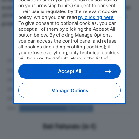
on your browsing habits) subject to consent.
economici di CONCERIA ZUMA PELLI PREGIATE SRLdal
Their use is regulated by the relevant cookie
2019 al 2024, con particolare attenzione a fatturato,
policy, which you can read
by clicking here
.
produzione e utile d'esercizio.
To give consent to optional cookies, you can
accept all of them by clicking the Accept All
button below. By clicking Manage Options,
Andamento del fatturato dal 2019
you can access the control panel and refuse
al 2024
all cookies (including profiling cookies); if
you refuse everything, only technical cookies
will be used by default. Here is the list of
providers
. Cookie consent will be stored and
applied also to the other websites of
Accept All
Editoriale Nazionale and their subdomains. By
expressing your choice on this site, you will
therefore not be asked again on other
Manage Options
Editoriale Nazionale websites that use the
same consent management platform (CMP).
You can still modify or withdraw your choice
at any time through the “Privacy Settings”
section.
Dati Fatturato (in €)