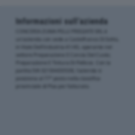
Informazioni sull’azienda
CONCERIA ZUMA PELLI PREGIATE SRL è
un'azienda con sede a Castelfranco Di Sotto,
in Viale Dell'industria 41/43, operante nel
settore Preparazione E Concia Del Cuoio;
Preparazione E Tintura Di Pellicce. Con la
partita IVA 02184430508, l'azienda si
posiziona al 77° posto nella classifica
provinciale di Pisa per fatturato.