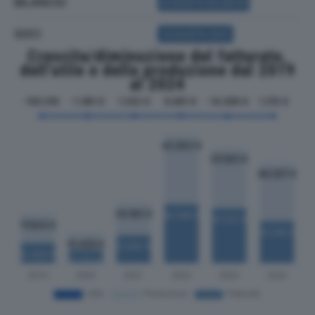
BILANCIO
ACQUISTA BILANCIO
SOCI
ACQUISTA SOCI
Crescita/diminuzione del fatturato,
dell'utile e della produzione dal 2019
al 2024