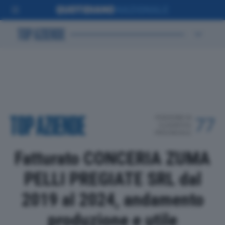
POSIZIONE IN
77
CLASSIFICA
PROVINCIALE
Fatturato CONCERIA ZUMA
PELLI PREGIATE SRL dal
2019 al 2024, andamento
produzione e utile